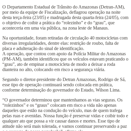
O Departamento Estadual de Trânsito do Amazonas (Detran-AM),
por meio da equipe de Fiscalização, deflagrou operação na noite
desta terça-feira (23/05) e madrugada desta quarta-feira (24/05), com
o objetivo de coibir a prática do “rolezinho” e do “grau”, que
aconteceria em uma via pública, na zona leste de Manaus.
Na oportunidade, foram retiradas de circulação 40 motocicletas com
diversas irregularidades, dentre elas: restrição de roubo, falta de
placa e adulteração do sinal de identificação.
A operação, que contou com apoio da Polícia Militar do Amazonas
(PM-AM), também identificou que os veículos estavam praticando o
“grau”, ato de empinar a motocicleta de modo a deixar a roda
dianteira no alto, colocando em risco a segurança viária.
Segundo o diretor-presidente do Detran Amazonas, Rodrigo de Sá,
esse tipo de operação continuará sendo colocada em prática,
conforme determinação do governador do Estado, Wilson Lima.
“O governador determinou que mantenhamos as vias seguras. Os
“rolezinhos” e os “graus” colocam em risco a vida não apenas
daqueles que estão na condução do veículo, mas de quem trafega
pelas ruas e avenidas. Nossa função é preservar vidas e coibir todo e
qualquer ato que possa a vir causar danos e mortes. Esse tipo de
atitude não será mais tolerada, e vamos continuar preservando a paz