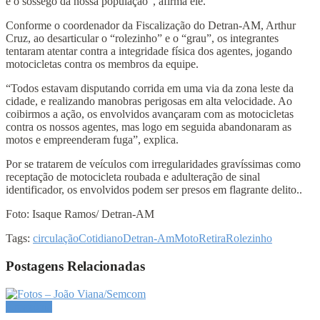
e o sossego da nossa população”, afirma ele.
Conforme o coordenador da Fiscalização do Detran-AM, Arthur
Cruz, ao desarticular o “rolezinho” e o “grau”, os integrantes
tentaram atentar contra a integridade física dos agentes, jogando
motocicletas contra os membros da equipe.
“Todos estavam disputando corrida em uma via da zona leste da
cidade, e realizando manobras perigosas em alta velocidade. Ao
coibirmos a ação, os envolvidos avançaram com as motocicletas
contra os nossos agentes, mas logo em seguida abandonaram as
motos e empreenderam fuga”, explica.
Por se tratarem de veículos com irregularidades gravíssimas como
receptação de motocicleta roubada e adulteração de sinal
identificador, os envolvidos podem ser presos em flagrante delito..
Foto: Isaque Ramos/ Detran-AM
Tags:
circulação
Cotidiano
Detran-Am
Moto
Retira
Rolezinho
Postagens Relacionadas
Amazônia