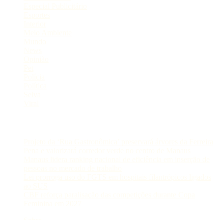
Especial Publicitário
Esportes
Interior
Meio Ambiente
Mundo
News
Opinião
Pet
Polícia
Política
Selva
Viral
Postagens Recentes
Projeto da ‘Rua Gastronômica’ preservará árvores da Ferreira
Pena e valorizará corredor verde no centro de Manaus
Manaus lidera ranking nacional de eficiência em inserção de
pessoas no mercado de trabalho
Lei prorroga uso do FGTS em hospitais filantrópicos ligados
ao SUS
CBF reforça paralisação das competições durante Copa
Feminina em 2027