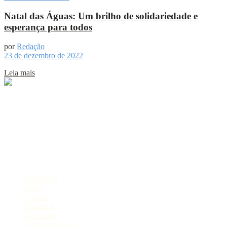
Natal das Águas: Um brilho de solidariedade e
esperança para todos
por
Redação
23 de dezembro de 2022
Leia mais
Sobre
Portal de Notícias do Estado do Amazonas.
Compartilhe
Categorias
Amazônia
Brasil
Cultura
Destaque
Economia
Entretenimento