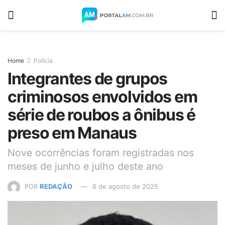
Home
Polícia
Integrantes de grupos
criminosos envolvidos em
série de roubos a ônibus é
preso em Manaus
Nove ocorrências foram registradas nos
meses de junho e julho deste ano
POR
REDAÇÃO
6 de agosto de 2025