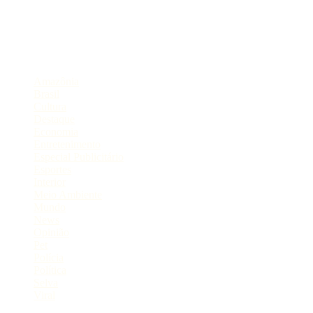
Portal de Notícias do Estado do Amazonas.
Compartilhe
Categorias
Amazônia
Brasil
Cultura
Destaque
Economia
Entretenimento
Especial Publicitário
Esportes
Interior
Meio Ambiente
Mundo
News
Opinião
Pet
Polícia
Política
Selva
Viral