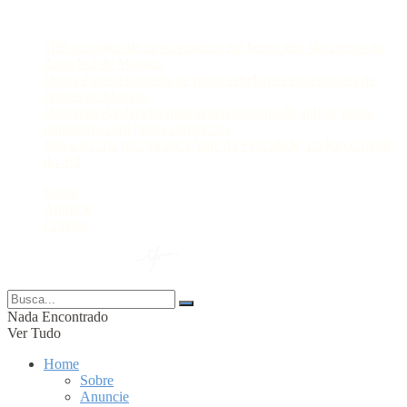
Postagens Recentes
Três suspeitos de envolvimento em homicídio são presos na
Zona Sul de Manaus
Dupla é presa suspeita de furtar estudantes em estações de
ônibus de Manaus
Operação Avalanche mira grupo suspeito de aplicar golpe
milionário com falsos consórcios
Nova lei cria rota turística Vale da Felicidade, no Rio Grande
do Sul
Sobre
Anuncie
Contato
© 2024 Portal AM —
Nada Encontrado
Ver Tudo
Home
Sobre
Anuncie