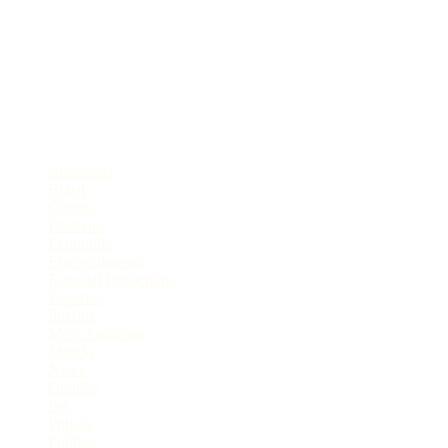
Sobre
Portal de Notícias do Estado do Amazonas.
Compartilhe
Categorias
Amazônia
Brasil
Cultura
Destaque
Economia
Entretenimento
Especial Publicitário
Esportes
Interior
Meio Ambiente
Mundo
News
Opinião
Pet
Polícia
Política