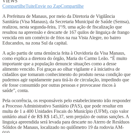
VIEWS
Compartilhe
Tuite
Envie no Zap
Compartilhe
A Prefeitura de Manaus, por meio da Diretoria de Vigilância
Sanitária (Visa Manaus), da Secretaria Municipal de Saúde (Semsa),
realizou, nesta segunda-feira, 1º/9, uma ação de fiscalização que
resultou na apreensão e descarte de 167 quilos de linguiça de frango
vencida em um comércio de frios na rua Vista Alegre, no bairro
Educandos, na zona Sul da capital.
A ação partiu de uma denúncia feita à Ouvidoria da Visa Manaus,
como explica a diretora do órgão, Maria do Carmo Leão. “É muito
importante que a população denuncie situações como a desse
alimento vencido. Foi graças ao olhar vigilante e à iniciativa de
cidadãos que tomaram conhecimento do produto nessa condição que
pudemos agir rapidamente para tirá-lo de circulação, impedindo que
ele fosse consumido por outras pessoas e provocasse riscos à
saúde”, conta.
Pela ocorrência, os responsáveis pelo estabelecimento irão responder
a Processo Administrativo Sanitário (PAS), que pode resultar em
multa de 1 a 400 Unidades Fiscais do Município (UFM), cujo valor
unitário atual é de R$ R$ 145,37, sem prejuízo de outras sanções. A
linguiça apreendida será levada para descarte no Aterro de Resíduos
Sólidos de Manaus, localizado no quilômetro 19 da rodovia AM-
010.