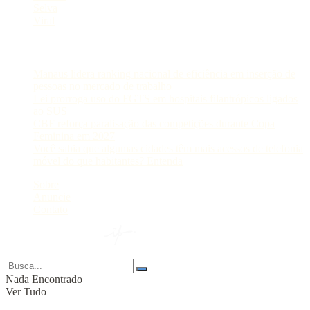
Selva
Viral
Postagens Recentes
Manaus lidera ranking nacional de eficiência em inserção de
pessoas no mercado de trabalho
Lei prorroga uso do FGTS em hospitais filantrópicos ligados
ao SUS
CBF reforça paralisação das competições durante Copa
Feminina em 2027
Você sabia que algumas cidades têm mais acessos de telefonia
móvel do que habitantes? Entenda
Sobre
Anuncie
Contato
© 2024 Portal AM —
Nada Encontrado
Ver Tudo