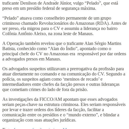
traficante Denilson de Andrade Júnior, vulgo “Pelado”, que está
preso em um presídio federal de segurança máxima.
“Pelado” atuava como conselheiro permanente de um grupo
criminoso chamado Revolucionários do Amazonas (RDA). Antes de
ser preso, ela migrou para o CV e assumiu a liderança no bairro
Colônia Antônio Aleixo, na zona leste de Manaus.
A Operação também revelou que o traficante Alan Sérgio Martins
Batista, conhecido como “Alan do Índio”, apontado como o
principal chefe do CV no Amazonas era responsável por dar ordens
a advogados presos em Manaus.
Os advogados suspeitos utilizavam a prerrogativa da profissão para
atuar diretamente no comando e na comunicação do CV. Segundo a
polícia, os suspeitos agiam como ‘meninos de recado’ e
intermediadores entre chefes da facção presos e outras lideranças
que cometiam crimes do lado de fora da prisão.
As investigações da FICCO/AM apontam que esses advogados
seriam peças-chave na estrutura criminosa. Eles seriam responsáveis
por levar e trazer ordens dos líderes da facção, facilitar a
comunicação entre os presídios e o “mundo externo”, e blindar a
organização com suas atuações jurídicas.