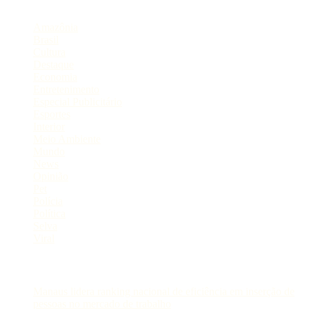
Categorias
Amazônia
Brasil
Cultura
Destaque
Economia
Entretenimento
Especial Publicitário
Esportes
Interior
Meio Ambiente
Mundo
News
Opinião
Pet
Polícia
Política
Selva
Viral
Postagens Recentes
Manaus lidera ranking nacional de eficiência em inserção de
pessoas no mercado de trabalho