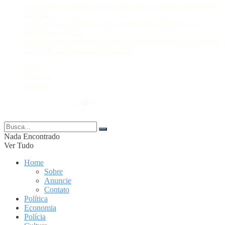
Lei prorroga uso do FGTS em hospitais filantrópicos ligados
ao SUS
CBF reforça paralisação das competições durante Copa
Feminina em 2027
Você sabia que algumas cidades têm mais acessos de telefonia
móvel do que habitantes? Entenda
Sobre
Anuncie
Contato
© 2024 Portal AM —
Nada Encontrado
Ver Tudo
Home
Sobre
Anuncie
Contato
Política
Economia
Polícia