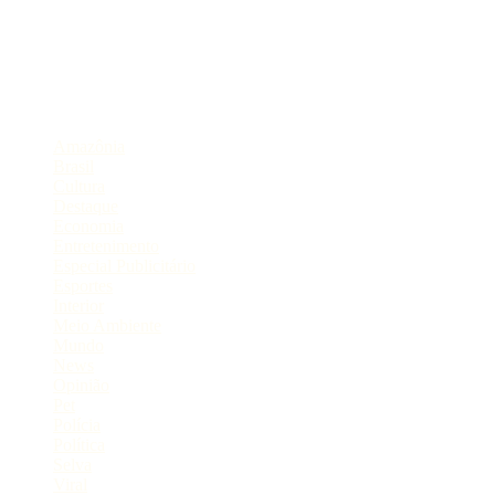
Portal de Notícias do Estado do Amazonas.
Compartilhe
Categorias
Amazônia
Brasil
Cultura
Destaque
Economia
Entretenimento
Especial Publicitário
Esportes
Interior
Meio Ambiente
Mundo
News
Opinião
Pet
Polícia
Política
Selva
Viral