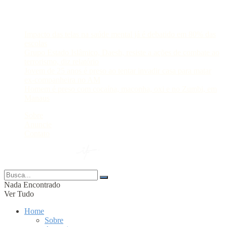
Postagens Recentes
Impacto das telas na saúde mental já é debatido em 80% das
escolas
Grupo Estado Islâmico, Daesh, resiste a ações de combate ao
terrorismo, diz relatório
Jovem de 25 anos é preso ao tentar invadir casa para matar
ex-companheira no AM
Homem é preso com cocaína, maconha, oxi e no Zumbi, em
Manaus
Sobre
Anuncie
Contato
© 2024 Portal AM —
Nada Encontrado
Ver Tudo
Home
Sobre