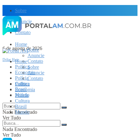
Sobre
Anuncie
Contato
Home
6 de agosto de 2026
Sobre
Anuncie
Dólar Hoje
Contato
Home
Política
Sobre
Economia
Anuncie
Polícia
Contato
Cultura
Política
Brasil
Economia
Mundo
Polícia
Cultura
Brasil
Nada Encontrado
Mundo
Ver Tudo
Nada Encontrado
Ver Tudo