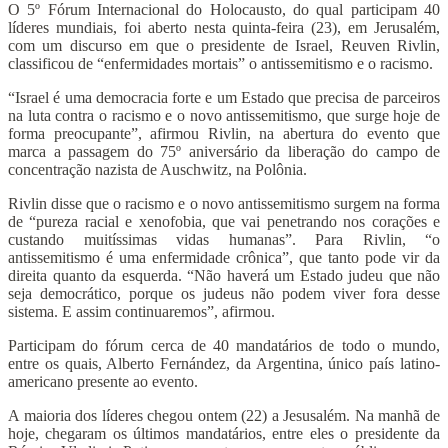
O 5º Fórum Internacional do Holocausto, do qual participam 40
líderes mundiais, foi aberto nesta quinta-feira (23), em Jerusalém,
com um discurso em que o presidente de Israel, Reuven Rivlin,
classificou de “enfermidades mortais” o antissemitismo e o racismo.
“Israel é uma democracia forte e um Estado que precisa de parceiros
na luta contra o racismo e o novo antissemitismo, que surge hoje de
forma preocupante”, afirmou Rivlin, na abertura do evento que
marca a passagem do 75º aniversário da liberação do campo de
concentração nazista de Auschwitz, na Polônia.
Rivlin disse que o racismo e o novo antissemitismo surgem na forma
de “pureza racial e xenofobia, que vai penetrando nos corações e
custando muitíssimas vidas humanas”. Para Rivlin, “o
antissemitismo é uma enfermidade crônica”, que tanto pode vir da
direita quanto da esquerda. “Não haverá um Estado judeu que não
seja democrático, porque os judeus não podem viver fora desse
sistema. E assim continuaremos”, afirmou.
Participam do fórum cerca de 40 mandatários de todo o mundo,
entre os quais, Alberto Fernández, da Argentina, único país latino-
americano presente ao evento.
A maioria dos líderes chegou ontem (22) a Jesusalém. Na manhã de
hoje, chegaram os últimos mandatários, entre eles o presidente da