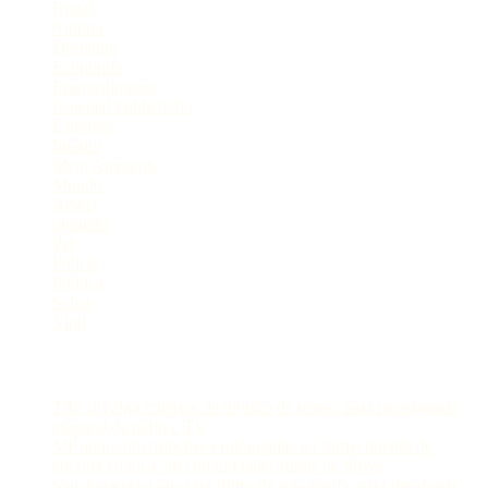
Brasil
Cultura
Destaque
Economia
Entretenimento
Especial Publicitário
Esportes
Interior
Meio Ambiente
Mundo
News
Opinião
Pet
Polícia
Política
Selva
Viral
Postagens Recentes
TSE divulga critérios de divisão de tempo para propaganda
eleitoral de rádio e TV
MP apura interrupções prolongadas no fornecimento de
energia elétrica em comunidades rurais de Silves
Sancionada lei que cria ‘filtro de relevância’ para desafogar