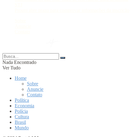
STJ
Prouni abre prazo para comprovar informações da inscrição
Sobre
Anuncie
Contato
© 2024 Portal AM —
Nada Encontrado
Ver Tudo
Home
Sobre
Anuncie
Contato
Política
Economia
Polícia
Cultura
Brasil
Mundo