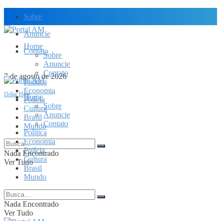
Sobre
Anuncie
Home
Contato
Sobre
Anuncie
Contato
7 de agosto de 2026
Política
Economia
Dólar Hoje
Home
Polícia
Sobre
Cultura
Anuncie
Brasil
Contato
Mundo
Política
Economia
Polícia
Nada Encontrado
Cultura
Ver Tudo
Brasil
Mundo
Nada Encontrado
Ver Tudo