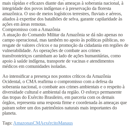
mais rápidas e eficazes diante das ameaças à soberania nacional, à
integridade dos povos indígenas e à preservação da floresta
amazônica. O uso de meios logísticos terrestres, fluviais e aéreos,
aliados à expertise dos batalhões de selva, garante capilaridade às
ações em áreas remotas.
Compromisso com a Amazônia
A atuação do Comando Militar da Amazônia se dá não apenas no
campo operacional, mas também no apoio às políticas públicas, no
resgate de valores cívicos e na promoção da cidadania em regiões de
vulnerabilidade. As operações de combate aos crimes
transfronteiriços caminham ao lado de ações humanitárias, como
apoio à saúde indígena, transporte de vacinas e atendimentos
médicos em comunidades isoladas.
Ao intensificar a presença nos pontos críticos da Amazônia
Ocidental, o CMA reafirma o compromisso com a defesa da
soberania nacional, o combate aos crimes ambientais e o respeito à
diversidade cultural e ambiental da região. O esforço permanente
das tropas do Exército Brasileiro, em parceria com os demais
órgãos, representa uma resposta firme e coordenada às ameaças que
pairam sobre um dos patrimônios naturais mais importantes do
planeta.
Tags:
Amazonas
CMA
exército
Manaus