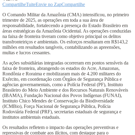
Compartilhe
Tuite
Envie no Zap
Compartilhe
O Comando Militar da Amazônia (CMA) intensificou, no primeiro
trimestre de 2025, as operações em toda a sua área de
responsabilidade, fortalecendo a presença do Estado Brasileiro em
áreas estratégicas da Amazônia Ocidental. As operações conduzidas
na faixa de fronteira tiveram como objetivo principal os delitos
transfronteiriços e ambientais. Os esforços resultaram em R$143,2
milhões em resultados tangíveis, contabilizando as apreensões,
multas e lucros cessantes.
As ações subsidiárias integradas ocorreram em pontos sensíveis da
faixa de fronteira, abrangendo os estados do Acre, Amazonas,
Rondônia e Roraima e mobilizaram mais de 4.200 militares do
Exército, em coordenação com Órgãos de Segurança Pública e
agências governamentais, como a Polícia Federal (PF), Instituto
Brasileiro do Meio Ambiente e dos Recursos Naturais Renováveis
(IBAMA), Fundação Nacional dos Povos Indígenas (FUNAI),
Instituto Chico Mendes de Conservação da Biodiversidade
(ICMBio), Força Nacional de Segurança Pública, Polícia
Rodoviária Federal (PRF), secretarias estaduais de segurança e
institutos ambientais estaduais.
Os resultados refletem o impacto das operações preventivas e
repressivas de combate aos ilícitos, com destaque para o