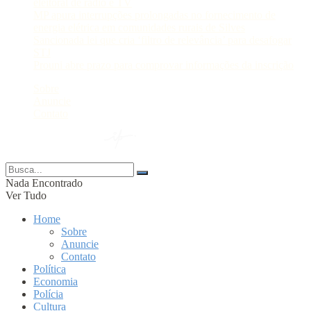
eleitoral de rádio e TV
MP apura interrupções prolongadas no fornecimento de
energia elétrica em comunidades rurais de Silves
Sancionada lei que cria ‘filtro de relevância’ para desafogar
STJ
Prouni abre prazo para comprovar informações da inscrição
Sobre
Anuncie
Contato
© 2024 Portal AM —
Nada Encontrado
Ver Tudo
Home
Sobre
Anuncie
Contato
Política
Economia
Polícia
Cultura