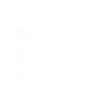
Categorias
Amazônia
Brasil
Cultura
Destaque
Economia
Entretenimento
Especial Publicitário
Esportes
Interior
Meio Ambiente
Mundo
News
Opinião
Pet
Polícia
Política
Selva
Viral
Postagens Recentes
TSE divulga critérios de divisão de tempo para propaganda