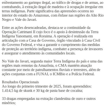
enfrentamento ao garimpo ilegal, ao tráfico de drogas e de armas, ao
contrabando, à extração ilegal de madeira e à ocupação irregular em
terras indígenas. Parte significativa das apreensões ocorreu no
interior do estado do Amazonas, com ênfase nas regiões do Alto Rio
Negro e Vale do Javari.
Entre as ações desencadeadas, destaca-se a continuidade da
Operação Catrimani II cujo foco é o apoio à desintrusão da Terra
Indígena Yanomami, em Roraima. A operação é realizada em
articulação com a Casa de Governo, órgão vinculado à Casa Civil
do Governo Federal, e visa a garantir o cumprimento das medidas
de proteção ao território indígena, combater a presença de invasores
e assegurar o atendimento às comunidades locais.
No Vale do Javari, segunda maior Terra Indígena do país e uma das
regiões mais remotas da Amazônia, o CMA mantém atuação
constante por meio de patrulhamentos fluviais e terrestres, além de
ações conjuntas com a FUNAI, o ICMBio e a Polícia Federal.
Resultados Operacionais
Ao longo do primeiro trimestre de 2025, foram apreendidos:
1.414,5 kg de skunk e 30 kg de pasta base de cocaína;
33 dragas empregadas na extração clandestina de ouro e outros
minérios;