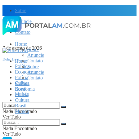
Sobre
Anuncie
Contato
Home
7 de agosto de 2026
Sobre
Anuncie
Dólar Hoje
Contato
Home
Política
Sobre
Economia
Anuncie
Polícia
Contato
Cultura
Política
Brasil
Economia
Mundo
Polícia
Cultura
Brasil
Nada Encontrado
Mundo
Ver Tudo
Nada Encontrado
Ver Tudo