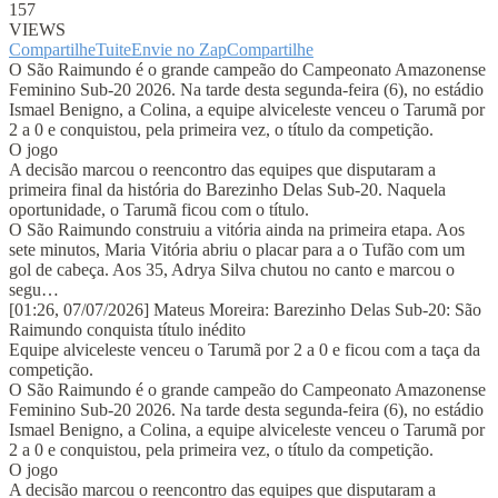
157
VIEWS
Compartilhe
Tuite
Envie no Zap
Compartilhe
O São Raimundo é o grande campeão do Campeonato Amazonense
Feminino Sub-20 2026. Na tarde desta segunda-feira (6), no estádio
Ismael Benigno, a Colina, a equipe alviceleste venceu o Tarumã por
2 a 0 e conquistou, pela primeira vez, o título da competição.
O jogo
A decisão marcou o reencontro das equipes que disputaram a
primeira final da história do Barezinho Delas Sub-20. Naquela
oportunidade, o Tarumã ficou com o título.
O São Raimundo construiu a vitória ainda na primeira etapa. Aos
sete minutos, Maria Vitória abriu o placar para a o Tufão com um
gol de cabeça. Aos 35, Adrya Silva chutou no canto e marcou o
segu…
[01:26, 07/07/2026] Mateus Moreira: Barezinho Delas Sub-20: São
Raimundo conquista título inédito
Equipe alviceleste venceu o Tarumã por 2 a 0 e ficou com a taça da
competição.
O São Raimundo é o grande campeão do Campeonato Amazonense
Feminino Sub-20 2026. Na tarde desta segunda-feira (6), no estádio
Ismael Benigno, a Colina, a equipe alviceleste venceu o Tarumã por
2 a 0 e conquistou, pela primeira vez, o título da competição.
O jogo
A decisão marcou o reencontro das equipes que disputaram a