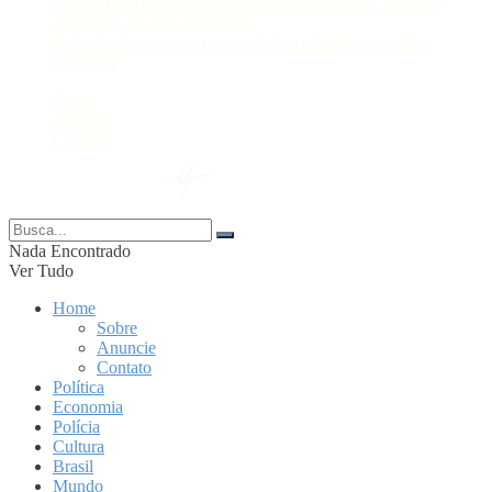
Entenda como a analogia do “castelo de cartas” traduz a
segurança da urna eletrônica
Redução da taxa de juros ainda é insuficiente, avaliam
entidades
Sobre
Anuncie
Contato
© 2024 Portal AM —
Nada Encontrado
Ver Tudo
Home
Sobre
Anuncie
Contato
Política
Economia
Polícia
Cultura
Brasil
Mundo