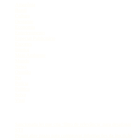
Amazônia
Brasil
Cultura
Destaque
Economia
Entretenimento
Especial Publicitário
Esportes
Interior
Meio Ambiente
Mundo
News
Opinião
Pet
Polícia
Política
Selva
Viral
Postagens Recentes
Sancionada lei que cria ‘filtro de relevância’ para desafogar
STJ
Prouni abre prazo para comprovar informações da inscrição