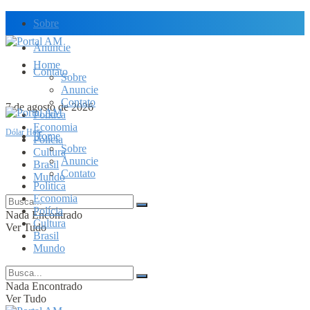
Sobre
Anuncie
Home
Contato
Sobre
Anuncie
Contato
7 de agosto de 2026
Política
Economia
Dólar Hoje
Home
Polícia
Sobre
Cultura
Anuncie
Brasil
Contato
Mundo
Política
Economia
Polícia
Nada Encontrado
Cultura
Ver Tudo
Brasil
Mundo
Nada Encontrado
Ver Tudo