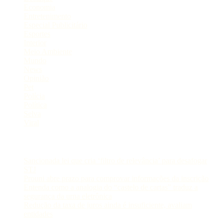
Economia
Entretenimento
Especial Publicitário
Esportes
Interior
Meio Ambiente
Mundo
News
Opinião
Pet
Polícia
Política
Selva
Viral
Postagens Recentes
Sancionada lei que cria ‘filtro de relevância’ para desafogar
STJ
Prouni abre prazo para comprovar informações da inscrição
Entenda como a analogia do “castelo de cartas” traduz a
segurança da urna eletrônica
Redução da taxa de juros ainda é insuficiente, avaliam
entidades