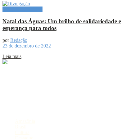
Especial Publicitário
Natal das Águas: Um brilho de solidariedade e
esperança para todos
por
Redação
23 de dezembro de 2022
Leia mais
Sobre
Portal de Notícias do Estado do Amazonas.
Compartilhe
Categorias
Amazônia
Brasil
Cultura
Destaque