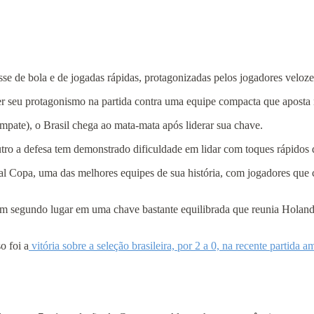
osse de bola e de jogadas rápidas, protagonizadas pelos jogadores vel
cer seu protagonismo na partida contra uma equipe compacta que aposta 
pate), o Brasil chega ao mata‑mata após liderar sua chave.
outro a defesa tem demonstrado dificuldade em lidar com toques rápidos 
l Copa, uma das melhores equipes de sua história, com jogadores que c
 segundo lugar em uma chave bastante equilibrada que reunia Holanda
o foi a
vitória sobre a seleção brasileira, por 2 a 0, na recente partida a