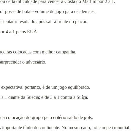
ou certa dificuldade para vencer a Costa do Marfim por 2 a 1.
or posse de bola e volume de jogo para os alemães.
entar o resultado após sair à frente no placar.
 por 4 a 1 pelos EUA.
terceiras colocadas com melhor campanha.
surpreender o adversário.
xpectativa, portanto, é de um jogo equilibrado.
 1 diante da Suécia; e de 3 a 1 contra a Suíça.
da colocação do grupo pelo critério saldo de gols.
s importante título do continente. No mesmo ano, foi campeã mundial