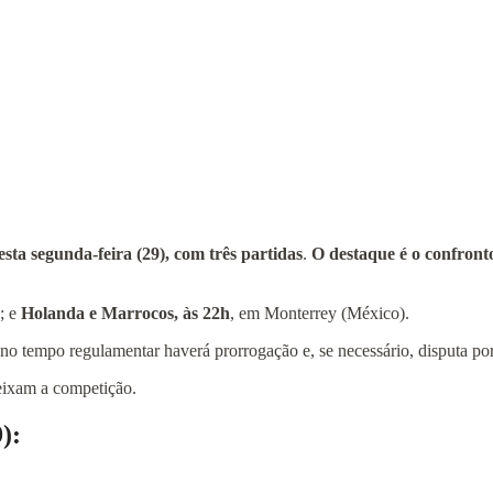
ta segunda‑feira (29), com três partidas
.
O destaque é o confronto
; e
Holanda e Marrocos, às 22h
, em Monterrey (México).
o tempo regulamentar haverá prorrogação e, se necessário, disputa por 
eixam a competição.
):