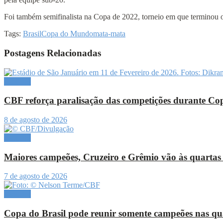
Foi também semifinalista na Copa de 2022, torneio em que terminou o
Tags:
Brasil
Copa do Mundo
mata-mata
Postagens Relacionadas
Esportes
CBF reforça paralisação das competições durante C
8 de agosto de 2026
Esportes
Maiores campeões, Cruzeiro e Grêmio vão às quartas
7 de agosto de 2026
Esportes
Copa do Brasil pode reunir somente campeões nas qua