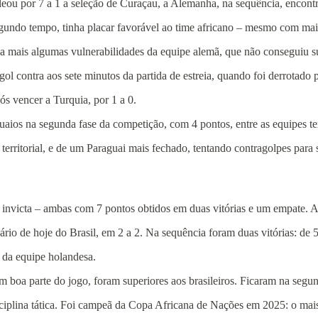
leou por 7 a 1 a seleção de Curaçau, a Alemanha, na sequência, encontr
egundo tempo, tinha placar favorável ao time africano – mesmo com mai
a mais algumas vulnerabilidades da equipe alemã, que não conseguiu sust
ol contra aos sete minutos da partida de estreia, quando foi derrotado
ós vencer a Turquia, por 1 a 0.
uaios na segunda fase da competição, com 4 pontos, entre as equipes 
erritorial, e de um Paraguai mais fechado, tentando contragolpes para 
victa – ambas com 7 pontos obtidos em duas vitórias e um empate. A e
o de hoje do Brasil, em 2 a 2. Na sequência foram duas vitórias: de 5 a
 da equipe holandesa.
 boa parte do jogo, foram superiores aos brasileiros. Ficaram na segun
sciplina tática. Foi campeã da Copa Africana de Nações em 2025: o mai