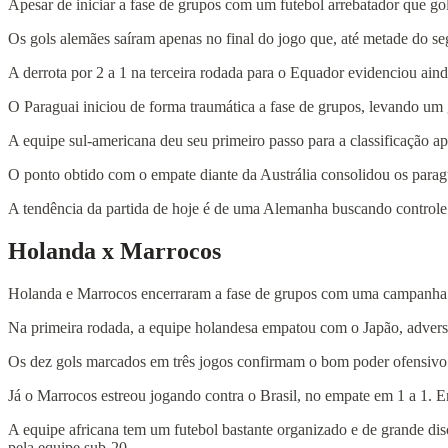
Apesar de iniciar a fase de grupos com um futebol arrebatador que go
Os gols alemães saíram apenas no final do jogo que, até metade do s
A derrota por 2 a 1 na terceira rodada para o Equador evidenciou aind
O Paraguai iniciou de forma traumática a fase de grupos, levando um g
A equipe sul-americana deu seu primeiro passo para a classificação ap
O ponto obtido com o empate diante da Austrália consolidou os parag
A tendência da partida de hoje é de uma Alemanha buscando controle t
Holanda x Marrocos
Holanda e Marrocos encerraram a fase de grupos com uma campanha in
Na primeira rodada, a equipe holandesa empatou com o Japão, adversári
Os dez gols marcados em três jogos confirmam o bom poder ofensivo
Já o Marrocos estreou jogando contra o Brasil, no empate em 1 a 1. Em
A equipe africana tem um futebol bastante organizado e de grande di
pela equipe sub-20.