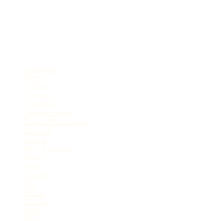
Portal de Notícias do Estado do Amazonas.
Compartilhe
Categorias
Amazônia
Brasil
Cultura
Destaque
Economia
Entretenimento
Especial Publicitário
Esportes
Interior
Meio Ambiente
Mundo
News
Opinião
Pet
Polícia
Política
Selva
Viral