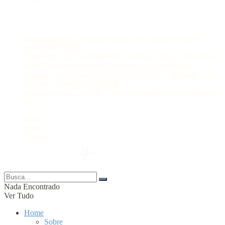
Postagens Recentes
Ibero-americanos avançam ações sobre trabalho digital e
economia solidária
Projeto da ‘Rua Gastronômica’ preservará árvores da Ferreira
Pena e valorizará corredor verde no centro de Manaus
Manaus lidera ranking nacional de eficiência em inserção de
pessoas no mercado de trabalho
Lei prorroga uso do FGTS em hospitais filantrópicos ligados
ao SUS
Sobre
Anuncie
Contato
© 2024 Portal AM —
Nada Encontrado
Ver Tudo
Home
Sobre