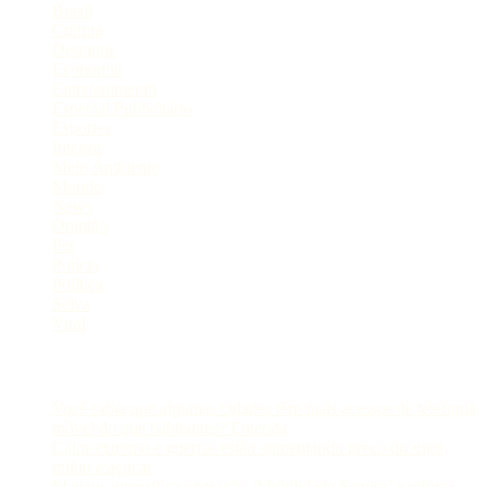
Brasil
Cultura
Destaque
Economia
Entretenimento
Especial Publicitário
Esportes
Interior
Meio Ambiente
Mundo
News
Opinião
Pet
Polícia
Política
Selva
Viral
Postagens Recentes
Você sabia que algumas cidades têm mais acessos de telefonia
móvel do que habitantes? Entenda
Calor extremo e guerras estão aumentando preço do trigo,
milho e açúcar
Manaus intensifica operação ‘Mobilidade Segura’ e reforça