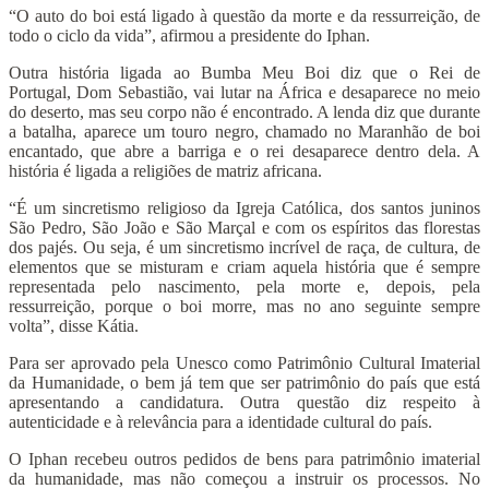
“O auto do boi está ligado à questão da morte e da ressurreição, de
todo o ciclo da vida”, afirmou a presidente do Iphan.
Outra história ligada ao Bumba Meu Boi diz que o Rei de
Portugal, Dom Sebastião, vai lutar na África e desaparece no meio
do deserto, mas seu corpo não é encontrado. A lenda diz que durante
a batalha, aparece um touro negro, chamado no Maranhão de boi
encantado, que abre a barriga e o rei desaparece dentro dela. A
história é ligada a religiões de matriz africana.
“É um sincretismo religioso da Igreja Católica, dos santos juninos
São Pedro, São João e São Marçal e com os espíritos das florestas
dos pajés. Ou seja, é um sincretismo incrível de raça, de cultura, de
elementos que se misturam e criam aquela história que é sempre
representada pelo nascimento, pela morte e, depois, pela
ressurreição, porque o boi morre, mas no ano seguinte sempre
volta”, disse Kátia.
Para ser aprovado pela Unesco como Patrimônio Cultural Imaterial
da Humanidade, o bem já tem que ser patrimônio do país que está
apresentando a candidatura. Outra questão diz respeito à
autenticidade e à relevância para a identidade cultural do país.
O Iphan recebeu outros pedidos de bens para patrimônio imaterial
da humanidade, mas não começou a instruir os processos. No