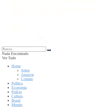
fiscalização na zona Centro-Oeste
Multivacinação da prefeitura oferta segunda dose de reforço
contra pólio para crianças de 4 anos
Sobre
Anuncie
Contato
© 2024 Portal AM —
Nada Encontrado
Ver Tudo
Home
Sobre
Anuncie
Contato
Política
Economia
Polícia
Cultura
Brasil
Mundo