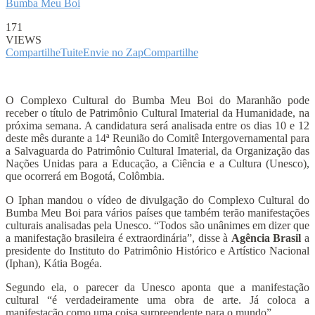
Bumba Meu Boi
171
VIEWS
Compartilhe
Tuite
Envie no Zap
Compartilhe
O Complexo Cultural do Bumba Meu Boi do Maranhão pode
receber o título de Patrimônio Cultural Imaterial da Humanidade, na
próxima semana. A candidatura será analisada entre os dias 10 e 12
deste mês durante a 14ª Reunião do Comitê Intergovernamental para
a Salvaguarda do Patrimônio Cultural Imaterial, da Organização das
Nações Unidas para a Educação, a Ciência e a Cultura (Unesco),
que ocorrerá em Bogotá, Colômbia.
O Iphan mandou o vídeo de divulgação do Complexo Cultural do
Bumba Meu Boi para vários países que também terão manifestações
culturais analisadas pela Unesco. “Todos são unânimes em dizer que
a manifestação brasileira é extraordinária”, disse à
Agência Brasil
a
presidente do Instituto do Patrimônio Histórico e Artístico Nacional
(Iphan), Kátia Bogéa.
Segundo ela, o parecer da Unesco aponta que a manifestação
cultural “é verdadeiramente uma obra de arte. Já coloca a
manifestação como uma coisa surpreendente para o mundo”.