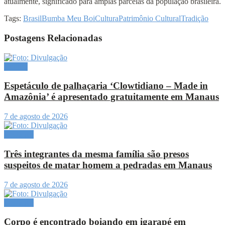
atualmente, significado para amplas parcelas da população brasileira.
Tags:
Brasil
Bumba Meu Boi
Cultura
Patrimônio Cultural
Tradição
Postagens Relacionadas
Cultura
Espetáculo de palhaçaria ‘Clowtidiano – Made in
Amazônia’ é apresentado gratuitamente em Manaus
7 de agosto de 2026
Destaque
Três integrantes da mesma família são presos
suspeitos de matar homem a pedradas em Manaus
7 de agosto de 2026
Destaque
Corpo é encontrado boiando em igarapé em