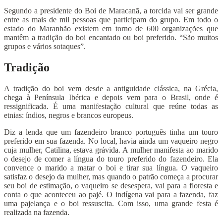
Segundo a presidente do Boi de Maracanã, a torcida vai ser grande
entre as mais de mil pessoas que participam do grupo. Em todo o
estado do Maranhão existem em torno de 600 organizações que
mantêm a tradição do boi encantado ou boi preferido. “São muitos
grupos e vários sotaques”.
Tradição
A tradição do boi vem desde a antiguidade clássica, na Grécia,
chega à Península Ibérica e depois vem para o Brasil, onde é
ressignificada. É uma manifestação cultural que reúne todas as
etnias: índios, negros e brancos europeus.
Diz a lenda que um fazendeiro branco português tinha um touro
preferido em sua fazenda. No local, havia ainda um vaqueiro negro
cuja mulher, Catilina, estava grávida. A mulher manifesta ao marido
o desejo de comer a língua do touro preferido do fazendeiro. Ela
convence o marido a matar o boi e tirar sua língua. O vaqueiro
satisfaz o desejo da mulher, mas quando o patrão começa a procurar
seu boi de estimação, o vaqueiro se desespera, vai para a floresta e
conta o que aconteceu ao pajé. O indígena vai para a fazenda, faz
uma pajelança e o boi ressuscita. Com isso, uma grande festa é
realizada na fazenda.