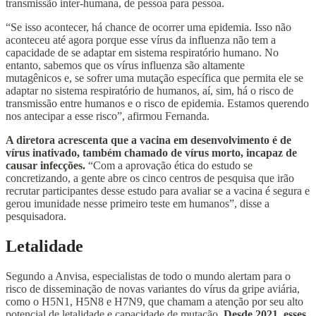
transmissão inter-humana, de pessoa para pessoa.
“Se isso acontecer, há chance de ocorrer uma epidemia. Isso não
aconteceu até agora porque esse vírus da influenza não tem a
capacidade de se adaptar em sistema respiratório humano. No
entanto, sabemos que os vírus influenza são altamente
mutagênicos e, se sofrer uma mutação específica que permita ele se
adaptar no sistema respiratório de humanos, aí, sim, há o risco de
transmissão entre humanos e o risco de epidemia. Estamos querendo
nos antecipar a esse risco”, afirmou Fernanda.
A diretora acrescenta que a vacina em desenvolvimento é de
vírus inativado, também chamado de vírus morto, incapaz de
causar infecções.
“Com a aprovação ética do estudo se
concretizando, a gente abre os cinco centros de pesquisa que irão
recrutar participantes desse estudo para avaliar se a vacina é segura e
gerou imunidade nesse primeiro teste em humanos”, disse a
pesquisadora.
Letalidade
Segundo a Anvisa, especialistas de todo o mundo alertam para o
risco de disseminação de novas variantes do vírus da gripe aviária,
como o H5N1, H5N8 e H7N9, que chamam a atenção por seu alto
potencial de letalidade e capacidade de mutação.
Desde 2021, esses