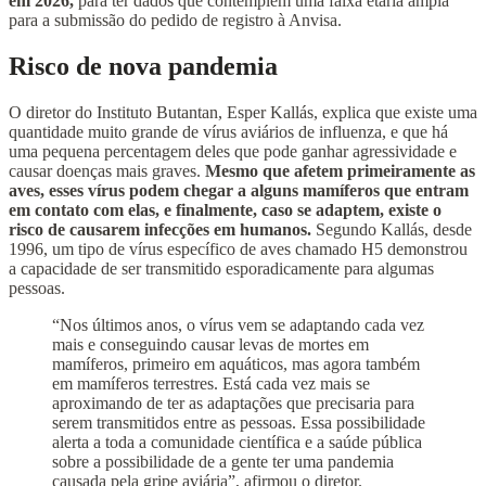
em 2026,
para ter dados que contemplem uma faixa etária ampla
para a submissão do pedido de registro à Anvisa.
Risco de nova pandemia
O diretor do Instituto Butantan, Esper Kallás, explica que existe uma
quantidade muito grande de vírus aviários de influenza, e que há
uma pequena percentagem deles que pode ganhar agressividade e
causar doenças mais graves.
Mesmo que afetem primeiramente as
aves, esses vírus podem chegar a alguns mamíferos que entram
em contato com elas, e finalmente, caso se adaptem, existe o
risco de causarem infecções em humanos.
Segundo Kallás, desde
1996, um tipo de vírus específico de aves chamado H5 demonstrou
a capacidade de ser transmitido esporadicamente para algumas
pessoas.
“Nos últimos anos, o vírus vem se adaptando cada vez
mais e conseguindo causar levas de mortes em
mamíferos, primeiro em aquáticos, mas agora também
em mamíferos terrestres. Está cada vez mais se
aproximando de ter as adaptações que precisaria para
serem transmitidos entre as pessoas. Essa possibilidade
alerta a toda a comunidade científica e a saúde pública
sobre a possibilidade de a gente ter uma pandemia
causada pela gripe aviária”, afirmou o diretor.