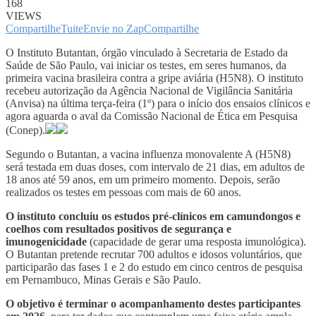
168
VIEWS
Compartilhe
Tuite
Envie no Zap
Compartilhe
O Instituto Butantan, órgão vinculado à Secretaria de Estado da
Saúde de São Paulo, vai iniciar os testes, em seres humanos, da
primeira vacina brasileira contra a gripe aviária (H5N8). O instituto
recebeu autorização da Agência Nacional de Vigilância Sanitária
(Anvisa) na última terça-feira (1º) para o início dos ensaios clínicos e
agora aguarda o aval da Comissão Nacional de Ética em Pesquisa
(Conep).
Segundo o Butantan, a vacina influenza monovalente A (H5N8)
será testada em duas doses, com intervalo de 21 dias, em adultos de
18 anos até 59 anos, em um primeiro momento. Depois, serão
realizados os testes em pessoas com mais de 60 anos.
O instituto concluiu os estudos pré-clínicos em camundongos e
coelhos com resultados positivos de segurança e
imunogenicidade
(capacidade de gerar uma resposta imunológica).
O Butantan pretende recrutar 700 adultos e idosos voluntários, que
participarão das fases 1 e 2 do estudo em cinco centros de pesquisa
em Pernambuco, Minas Gerais e São Paulo.
O objetivo é terminar o acompanhamento destes participantes