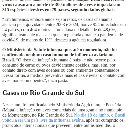
vírus causaram a morte de 300 milhões de aves e impactaram
315 espécies silvestres em 79 países, segundo dados globais.
“Em humanos, embora ainda sejam raros, os casos chamam a
atenção pela gravidade: entre 2003 e 2024, houve 954 infectados em
24 países, com 464 mortes — uma taxa de letalidade de 48,6%,
significativamente mais alta que a registrada durante a pandemia de
covid-19, de menos de 1%”, destaca a agência reguladora.
O Ministério da Saúde informa que, até o momento, não foi
confirmado nenhum caso humano de influenza aviária no
Brasil.
“O risco de infecção humana é baixo e não ocorre pelo
consumo de carne ou ovos devidamente cozidos, mas, sim, por
contato direto com aves doentes ou com ambientes contaminados.
Dessa forma, a medida preventiva mais eficaz é evitar o contato com
aves mortas ou doentes”, diz a pasta.
Casos no Rio Grande do Sul
Neste ano, foi notificada pelo Ministério da Agricultura e Pecuária
(Mapa) a infecção em aves comerciais de uma granja no município
de Montenegro, no Rio Grande do Sul.
No dia 18 de junho, o Brasil
voltou a ser um país livre da influenza aviária
, após ter cumprido os
protocolos internacionais que preveem, entre outras medidas, o