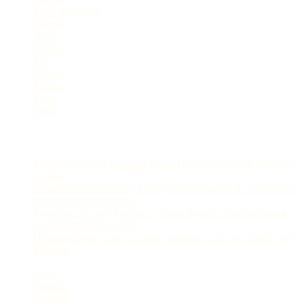
Meio Ambiente
Mundo
News
Opinião
Pet
Polícia
Política
Selva
Viral
Postagens Recentes
Impacto das telas na saúde mental já é debatido em 80% das
escolas
Grupo Estado Islâmico, Daesh, resiste a ações de combate ao
terrorismo, diz relatório
Jovem de 25 anos é preso ao tentar invadir casa para matar
ex-companheira no AM
Homem é preso com cocaína, maconha, oxi e no Zumbi, em
Manaus
Sobre
Anuncie
Contato