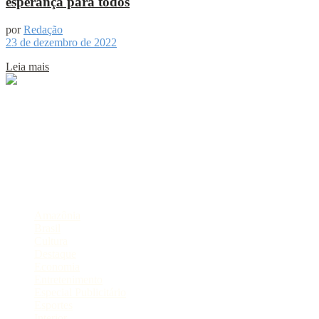
esperança para todos
por
Redação
23 de dezembro de 2022
Leia mais
Sobre
Portal de Notícias do Estado do Amazonas.
Compartilhe
Categorias
Amazônia
Brasil
Cultura
Destaque
Economia
Entretenimento
Especial Publicitário
Esportes
Interior