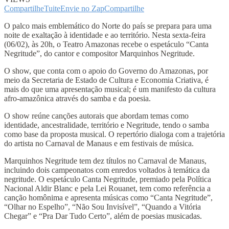
Compartilhe
Tuite
Envie no Zap
Compartilhe
O palco mais emblemático do Norte do país se prepara para uma
noite de exaltação à identidade e ao território. Nesta sexta-feira
(06/02), às 20h, o Teatro Amazonas recebe o espetáculo “Canta
Negritude”, do cantor e compositor Marquinhos Negritude.
O show, que conta com o apoio do Governo do Amazonas, por
meio da Secretaria de Estado de Cultura e Economia Criativa, é
mais do que uma apresentação musical; é um manifesto da cultura
afro-amazônica através do samba e da poesia.
O show reúne canções autorais que abordam temas como
identidade, ancestralidade, território e Negritude, tendo o samba
como base da proposta musical. O repertório dialoga com a trajetória
do artista no Carnaval de Manaus e em festivais de música.
Marquinhos Negritude tem dez títulos no Carnaval de Manaus,
incluindo dois campeonatos com enredos voltados à temática da
negritude. O espetáculo Canta Negritude, premiado pela Política
Nacional Aldir Blanc e pela Lei Rouanet, tem como referência a
canção homônima e apresenta músicas como “Canta Negritude”,
“Olhar no Espelho”, “Não Sou Invisível”, “Quando a Vitória
Chegar” e “Pra Dar Tudo Certo”, além de poesias musicadas.