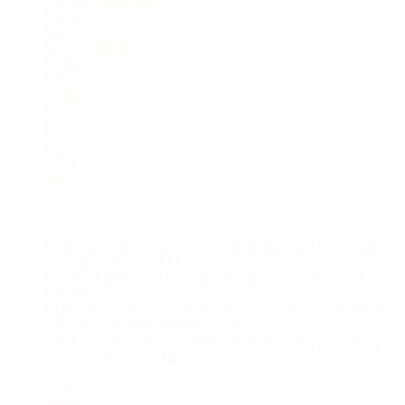
Esportes
Interior
Meio Ambiente
Mundo
News
Opinião
Pet
Polícia
Política
Selva
Viral
Postagens Recentes
Jovem de 25 anos é preso ao tentar invadir casa para matar
ex-companheira no AM
Homem é preso com cocaína, maconha, oxi e no Zumbi, em
Manaus
Vídeo mostra explosão de embarcação em posto flutuante no
Amazonas; homem atravessa chamas e salta no rio
Casal fica ferido após acidente com motocicleta na Avenida
dos Açaizeiros, em Manaus
Sobre