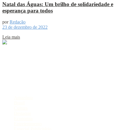
Natal das Águas: Um brilho de solidariedade e
esperança para todos
por
Redação
23 de dezembro de 2022
Leia mais
Sobre
Portal de Notícias do Estado do Amazonas.
Compartilhe
Categorias
Amazônia
Brasil
Cultura
Destaque
Economia
Entretenimento
Especial Publicitário