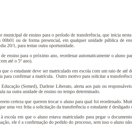
 municipal de ensino para o período de transferência, que inicia nesta 
s 00h01 ou de forma presencial, em qualquer unidade pública de ens
ia 20/1, para tentar outra oportunidade.
de de ensino para o próximo ano, reordenar automaticamente o aluno pa
em até o 5º ano).
 que o estudante deve ser matriculado em escola com um raio de até d
 para confirmar a matrícula. Outro motivo para solicitar a transferên
Educação (Semed), Darlene Liberato, alerta aos pais ou responsáveis
cula na outra unidade de ensino no tempo determinado.
erem certeza que querem trocar o aluno para qual foi reordenado. Muita
ue uma vez feita a solicitação da transferência o estudante é desligado
á ir à escola em que o aluno estava matriculado para pegar o document
ção, ele é a confirmação do pedido do processo, sem isso o aluno não é