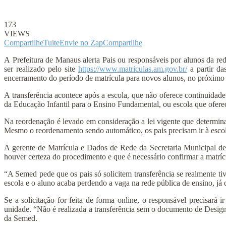
173
VIEWS
Compartilhe
Tuite
Envie no Zap
Compartilhe
A Prefeitura de Manaus alerta Pais ou responsáveis por alunos da rede
ser realizado pelo site
https://www.matriculas.am.gov.br/
a partir da
encerramento do período de matrícula para novos alunos, no próximo d
A transferência acontece após a escola, que não oferece continuida
da Educação Infantil para o Ensino Fundamental, ou escola que oferec
Na reordenação é levado em consideração a lei vigente que determina
Mesmo o reordenamento sendo automático, os pais precisam ir à escola
A gerente de Matrícula e Dados de Rede da Secretaria Municipal de 
houver certeza do procedimento e que é necessário confirmar a matrí
“A Semed pede que os pais só solicitem transferência se realmente tiv
escola e o aluno acaba perdendo a vaga na rede pública de ensino, já q
Se a solicitação for feita de forma online, o responsável precisar
unidade. “Não é realizada a transferência sem o documento de Designa
da Semed.