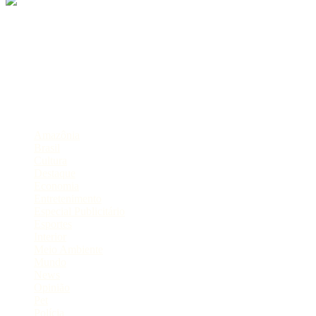
Sobre
Portal de Notícias do Estado do Amazonas.
Compartilhe
Categorias
Amazônia
Brasil
Cultura
Destaque
Economia
Entretenimento
Especial Publicitário
Esportes
Interior
Meio Ambiente
Mundo
News
Opinião
Pet
Polícia