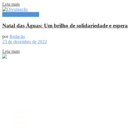
Leia mais
Especial Publicitário
Natal das Águas: Um brilho de solidariedade e esper
por
Redação
23 de dezembro de 2022
Leia mais
Sobre
Portal de Notícias do Estado do Amazonas.
Compartilhe
Categorias
Amazônia
Brasil
Cultura
Destaque