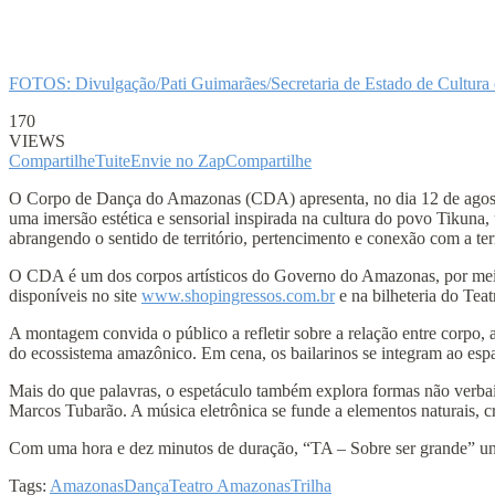
FOTOS: Divulgação/Pati Guimarães/Secretaria de Estado de Cultura 
170
VIEWS
Compartilhe
Tuite
Envie no Zap
Compartilhe
O Corpo de Dança do Amazonas (CDA) apresenta, no dia 12 de agosto
uma imersão estética e sensorial inspirada na cultura do povo Tikuna
abrangendo o sentido de território, pertencimento e conexão com a ter
O CDA é um dos corpos artísticos do Governo do Amazonas, por meio d
disponíveis no site
www.shopingressos.com.br
e na bilheteria do Tea
A montagem convida o público a refletir sobre a relação entre corpo,
do ecossistema amazônico. Em cena, os bailarinos se integram ao es
Mais do que palavras, o espetáculo também explora formas não verbai
Marcos Tubarão. A música eletrônica se funde a elementos naturais, 
Com uma hora e dez minutos de duração, “TA – Sobre ser grande” une
Tags:
Amazonas
Dança
Teatro Amazonas
Trilha