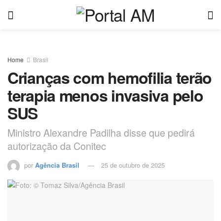
Home
Brasil
Crianças com hemofilia terão
terapia menos invasiva pelo
SUS
Ministro Alexandre Padilha disse que pedirá
autorização da Conitec
por
Agência Brasil
25 de outubro de 2025