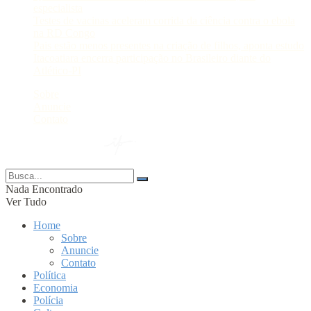
especialista
Testes de vacinas aceleram corrida da ciência contra o ebola
na RD Congo
Pais estão menos presentes na criação de filhos, aponta estudo
Itacoatiara encerra participação no Brasileiro diante do
Atlético-PI
Sobre
Anuncie
Contato
© 2024 Portal AM —
Nada Encontrado
Ver Tudo
Home
Sobre
Anuncie
Contato
Política
Economia
Polícia