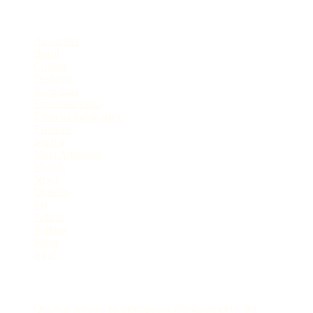
Categorias
Amazônia
Brasil
Cultura
Destaque
Economia
Entretenimento
Especial Publicitário
Esportes
Interior
Meio Ambiente
Mundo
News
Opinião
Pet
Polícia
Política
Selva
Viral
Postagens Recentes
Queixas sexuais na menopausa têm tratamento, diz