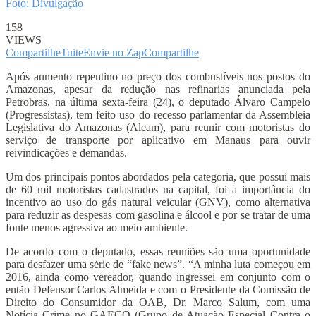
Foto: Divulgação
158
VIEWS
Compartilhe
Tuite
Envie no Zap
Compartilhe
Após aumento repentino no preço dos combustíveis nos postos do
Amazonas, apesar da redução nas refinarias anunciada pela
Petrobras, na última sexta-feira (24), o deputado Álvaro Campelo
(Progressistas), tem feito uso do recesso parlamentar da Assembleia
Legislativa do Amazonas (Aleam), para reunir com motoristas do
serviço de transporte por aplicativo em Manaus para ouvir
reivindicações e demandas.
Um dos principais pontos abordados pela categoria, que possui mais
de 60 mil motoristas cadastrados na capital, foi a importância do
incentivo ao uso do gás natural veicular (GNV), como alternativa
para reduzir as despesas com gasolina e álcool e por se tratar de uma
fonte menos agressiva ao meio ambiente.
De acordo com o deputado, essas reuniões são uma oportunidade
para desfazer uma série de “fake news”. “A minha luta começou em
2016, ainda como vereador, quando ingressei em conjunto com o
então Defensor Carlos Almeida e com o Presidente da Comissão de
Direito do Consumidor da OAB, Dr. Marco Salum, com uma
Notícia Crime no GAECO (Grupo de Atuação Especial Contra o