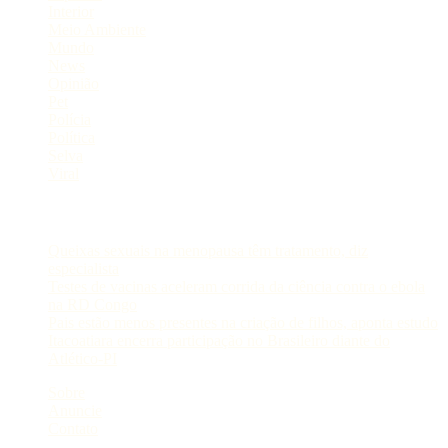
Interior
Meio Ambiente
Mundo
News
Opinião
Pet
Polícia
Política
Selva
Viral
Postagens Recentes
Queixas sexuais na menopausa têm tratamento, diz
especialista
Testes de vacinas aceleram corrida da ciência contra o ebola
na RD Congo
Pais estão menos presentes na criação de filhos, aponta estudo
Itacoatiara encerra participação no Brasileiro diante do
Atlético-PI
Sobre
Anuncie
Contato