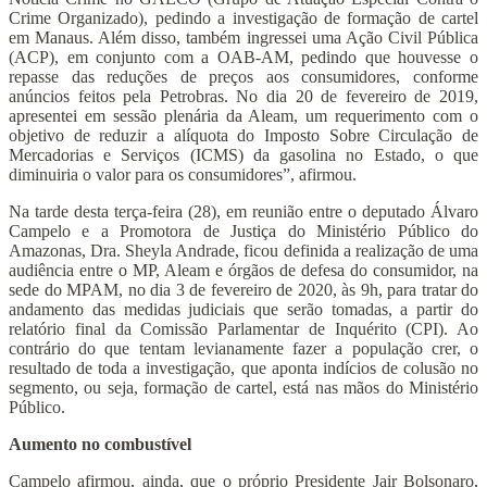
Crime Organizado), pedindo a investigação de formação de cartel
em Manaus. Além disso, também ingressei uma Ação Civil Pública
(ACP), em conjunto com a OAB-AM, pedindo que houvesse o
repasse das reduções de preços aos consumidores, conforme
anúncios feitos pela Petrobras. No dia 20 de fevereiro de 2019,
apresentei em sessão plenária da Aleam, um requerimento com o
objetivo de reduzir a alíquota do Imposto Sobre Circulação de
Mercadorias e Serviços (ICMS) da gasolina no Estado, o que
diminuiria o valor para os consumidores”, afirmou.
Na tarde desta terça-feira (28), em reunião entre o deputado Álvaro
Campelo e a Promotora de Justiça do Ministério Público do
Amazonas, Dra. Sheyla Andrade, ficou definida a realização de uma
audiência entre o MP, Aleam e órgãos de defesa do consumidor, na
sede do MPAM, no dia 3 de fevereiro de 2020, às 9h, para tratar do
andamento das medidas judiciais que serão tomadas, a partir do
relatório final da Comissão Parlamentar de Inquérito (CPI). Ao
contrário do que tentam levianamente fazer a população crer, o
resultado de toda a investigação, que aponta indícios de colusão no
segmento, ou seja, formação de cartel, está nas mãos do Ministério
Público.
Aumento no combustível
Campelo afirmou, ainda, que o próprio Presidente Jair Bolsonaro,