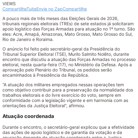
VIEWS
Compartilhe
Tuite
Envie no Zap
Compartilhe
A pouco mais de três meses das Eleições Gerais de 2026,
tribunais regionais eleitorais (TREs) de sete estados já solicitaram
apoio logístico das Forças Armadas para atuação no 1º turno. São
eles: Acre, Amapá, Amazonas, Mato Grosso, Mato Grosso do Sul,
Rio de Janeiro e Roraima.
O anúncio foi feito pelo secretário-geral da Presidência do
Tribunal Superior Eleitoral (TSE), Murilo Salmito Nolêto, durante
encontro que discutiu a atuação das Forças Armadas no processo
eleitoral, nesta quarta-feira (17), no Ministério da Defesa. Após a
aprovação pelo Plenário do Tribunal, os pedidos serão
encaminhados à Presidência da República.
“A atuação dos militares empregados nessas operações tem
como objetivo contribuir para a preservação da normalidade dos
trabalhos eleitorais e do livre exercício do voto, sempre em
conformidade com a legislação vigente e em harmonia com as
orientações da Justiça Eleitoral”, afirmou.
Atuação coordenada
Durante o encontro, o secretário-geral explicou que a efetividade
das ações de apoio logístico e de garantia da votação e da
apuração depende de atuação coordenada entre a Justiça