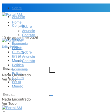
Sobre
Anuncie
Home
Contato
Sobre
Anuncie
Contato
10 de agosto de 2026
Política
Economia
Dólar Hoje
Polícia
Home
Cultura
Sobre
Brasil
Anuncie
Mundo
Contato
Política
Economia
Polícia
Nada Encontrado
Cultura
Ver Tudo
Brasil
Mundo
Nada Encontrado
Ver Tudo