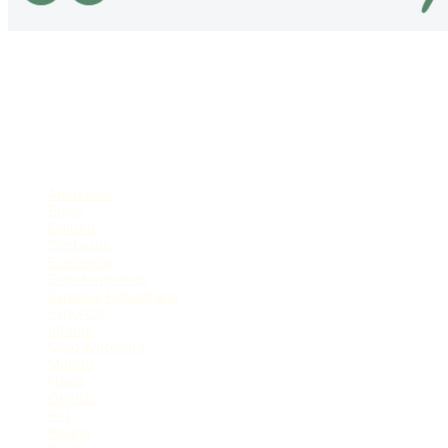
Sobre
Portal de Notícias do Estado do Amazonas.
Compartilhe
Categorias
Amazônia
Brasil
Cultura
Destaque
Economia
Entretenimento
Especial Publicitário
Esportes
Interior
Meio Ambiente
Mundo
News
Opinião
Pet
Polícia