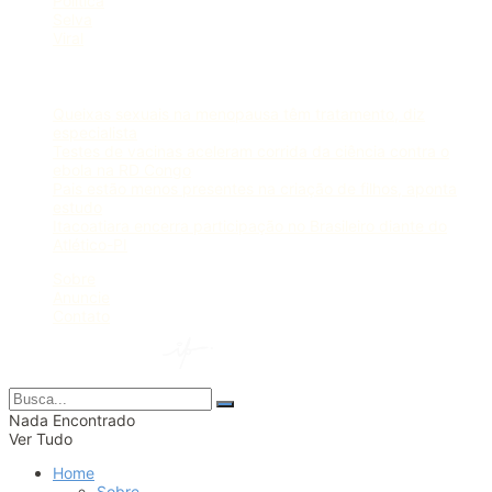
Política
Selva
Viral
Postagens Recentes
Queixas sexuais na menopausa têm tratamento, diz
especialista
Testes de vacinas aceleram corrida da ciência contra o
ebola na RD Congo
Pais estão menos presentes na criação de filhos, aponta
estudo
Itacoatiara encerra participação no Brasileiro diante do
Atlético-PI
Sobre
Anuncie
Contato
© 2024 Portal AM —
Nada Encontrado
Ver Tudo
Home
Sobre