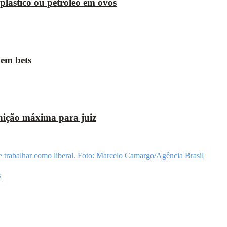
 plástico ou petróleo em ovos
 em bets
ição máxima para juiz
s