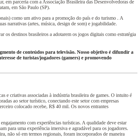
tur, em parceria com a Associação Brasileira das Desenvolvedoras de
atam, em São Paulo (SP).
onais) como um ativo para a promoção do país e do turismo . A
s narrativas (artes, música, design de som) e jogabilidade.
r os destinos brasileiros a adotarem os jogos digitais como estratégia
mento de conteúdos para televisão. Nosso objetivo é difundir a
interesse de turistas/jogadores (gamers) e promovendo
e criativas associadas à indústria brasileira de games. O intuito é
oradas ao setor turístico, conectando este setor com empresas
erceiro colocado recebe, R$ 40 mil. Os novos entrantes
 engajamento com experiências turísticas. A qualidade deve estar
uam para uma experiência imersiva e agradável para os jogadores.
eira, não só em termos regionais, foram incorporados de maneira