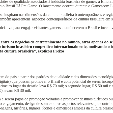
drões de qualidade associados à indústria brasileira de games, a Embra
prêmio Brasil Tá Pra Game. O lançamento ocorreu durante o Gamescom L
se inspiram nas dimensões da cultura brasileira (contemporâneas e regi
também apresentem aspectos contemporâneos da cultura brasileira em sua
ciativa para engajar visitantes gamers a conhecerem o Brasil e incentiva
ntre os negócios de entretenimento no mundo, atrás apenas do seg
 o turismo brasileiro competitivo internacionalmente, motivando o 
da cultura brasileira”, explicou Freixo
o país a partir dos padrões de qualidade e das dimensões tecnológicas 
s digitais) que possam promover o Brasil e com potencial de serem incorp
meiro lugar do desafio leva R$ 70 mil; o segundo lugar, R$ 50 mil e t
0) levam R$ 30 mil.
a e serem jogos de promoção voltados a promover destinos turísticos ou
o engajamento, design de som e outros aspectos relevantes que contrib
gens, histórias, lugares, ícones e dimensões amplas da cultura brasil