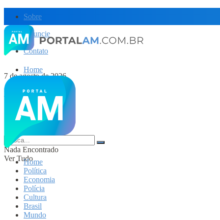
Sobre
Anuncie
Contato
Home
7 de agosto de 2026
Política
Economia
Dólar Hoje
Polícia
Cultura
Brasil
Mundo
Nada Encontrado
Ver Tudo
Home
Política
Economia
Polícia
Cultura
Brasil
Mundo