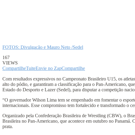
FOTOS: Divulgação e Mauro Neto /Sedel
167
VIEWS
Compartilhe
Tuite
Envie no Zap
Compartilhe
Com resultados expressivos no Campeonato Brasileiro U15, os atleta
alto do pódio, e garantiram a classificação para o Pan-Americano, 
Estado do Desporto e Lazer (Sedel), para disputar a competição nacio
“O governador Wilson Lima tem se empenhado em fomentar o esporte d
internacionais. Esse compromisso tem fortalecido e transformado o cen
Organizado pela Confederação Brasileira de Wrestling (CBW), o Brasi
Brasileira no Pan-Americano, que acontece em outubro no Panamá. Co
prata.