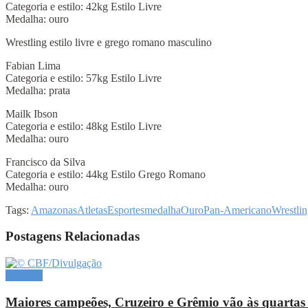
Categoria e estilo: 42kg Estilo Livre
Medalha: ouro
Wrestling estilo livre e grego romano masculino
Fabian Lima
Categoria e estilo: 57kg Estilo Livre
Medalha: prata
Mailk Ibson
Categoria e estilo: 48kg Estilo Livre
Medalha: ouro
Francisco da Silva
Categoria e estilo: 44kg Estilo Grego Romano
Medalha: ouro
Tags:
Amazonas
Atletas
Esportes
medalha
Ouro
Pan-Americano
Wrestli
Postagens Relacionadas
Esportes
Maiores campeões, Cruzeiro e Grêmio vão às quartas