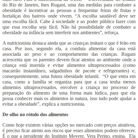
do Rio de Janeiro, Ines Rugani, uma das medidas para combater a
obesidade é incentivar as pessoas a frequentar feiras de frutas e
hortaliças dos bairros onde vivem. “A escolha saudável deve ser
uma escolha fácil. Cabe à sociedade e ao poder público fazer com
que essa escolha seja fácil. Não há possibilidade de combater a
obesidade na infância sem interferir nos ambientes”, reforça.
A nutricionista destaca ainda que as crianças imitam o que é feito em
casa. Por isso, segundo ela, a conduta alimentar da casa está
associada ao peso e ao comportamento das crianças. Rugani
acrescenta que os parentes devem ficar atentos ao ambiente onde a
criança está inserida e evitar alimentos ultraprocessados (como
macarrão instantâneo, salgadinhos de pacote e refrigerantes) e,
consequentemente, uma futura obesidade infantil. “O que entra em
casa, como a família se organiza para que a casa tenha menos
alimentos ultraprocessados, envolver a criança no processo de
preparação do alimento de uma forma mais lúdica, para que ela
possa conhecer mais os alimentos in natura, isso tudo pode ajudar a
evitar a obesidade”, explica a nutricionista.
De olho no rótulo dos alimentos
Como hoje existem várias opções no mercado com preços atrativos,
é preciso ficar atento aos riscos que esses alimentos podem oferecer.
É o que a presidente do Instituto Movere, Vera Perino, ensina. Ela