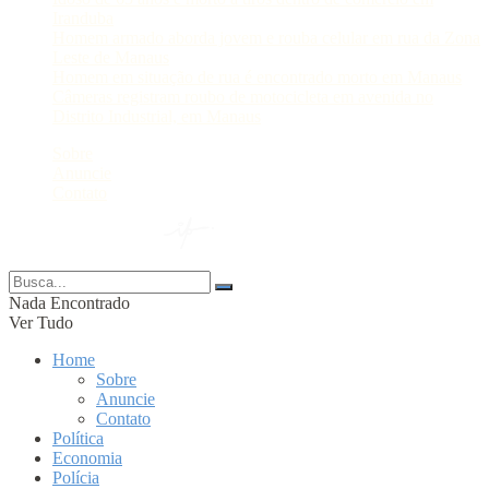
Iranduba
Homem armado aborda jovem e rouba celular em rua da Zona
Leste de Manaus
Homem em situação de rua é encontrado morto em Manaus
Câmeras registram roubo de motocicleta em avenida no
Distrito Industrial, em Manaus
Sobre
Anuncie
Contato
© 2024 Portal AM —
Nada Encontrado
Ver Tudo
Home
Sobre
Anuncie
Contato
Política
Economia
Polícia