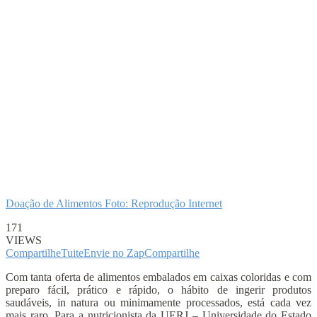
Doação de Alimentos Foto: Reprodução Internet
171
VIEWS
Compartilhe
Tuite
Envie no Zap
Compartilhe
Com tanta oferta de alimentos embalados em caixas coloridas e com
preparo fácil, prático e rápido, o hábito de ingerir produtos
saudáveis, in natura ou minimamente processados, está cada vez
mais raro. Para a nutricionista da UERJ – Universidade do Estado