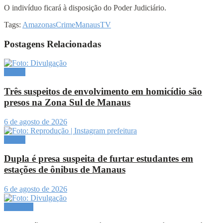
O indivíduo ficará à disposição do Poder Judiciário.
Tags:
Amazonas
Crime
Manaus
TV
Postagens Relacionadas
Polícia
Três suspeitos de envolvimento em homicídio são
presos na Zona Sul de Manaus
6 de agosto de 2026
Polícia
Dupla é presa suspeita de furtar estudantes em
estações de ônibus de Manaus
6 de agosto de 2026
Destaque