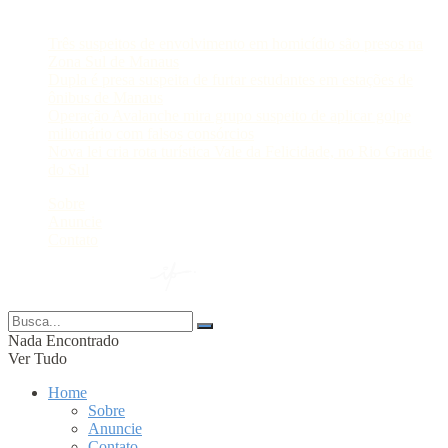
Postagens Recentes
Três suspeitos de envolvimento em homicídio são presos na
Zona Sul de Manaus
Dupla é presa suspeita de furtar estudantes em estações de
ônibus de Manaus
Operação Avalanche mira grupo suspeito de aplicar golpe
milionário com falsos consórcios
Nova lei cria rota turística Vale da Felicidade, no Rio Grande
do Sul
Sobre
Anuncie
Contato
© 2024 Portal AM —
Nada Encontrado
Ver Tudo
Home
Sobre
Anuncie
Contato