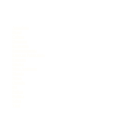
Compartilhe
Categorias
Amazônia
Brasil
Cultura
Destaque
Economia
Entretenimento
Especial Publicitário
Esportes
Interior
Meio Ambiente
Mundo
News
Opinião
Pet
Polícia
Política
Selva
Viral