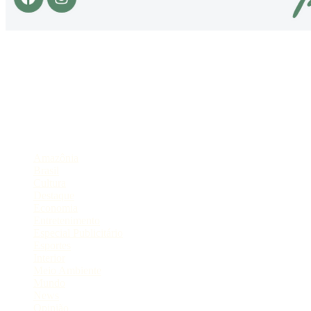
Sobre
Portal de Notícias do Estado do Amazonas.
Compartilhe
Categorias
Amazônia
Brasil
Cultura
Destaque
Economia
Entretenimento
Especial Publicitário
Esportes
Interior
Meio Ambiente
Mundo
News
Opinião