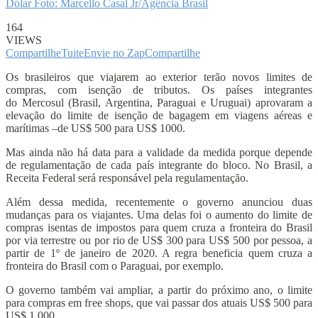
Dólar Foto: Marcello Casal Jr/Agência Brasil
164
VIEWS
Compartilhe
Tuite
Envie no Zap
Compartilhe
Os brasileiros que viajarem ao exterior terão novos limites de
compras, com isenção de tributos. Os países integrantes
do Mercosul (Brasil, Argentina, Paraguai e Uruguai) aprovaram a
elevação do limite de isenção de bagagem em viagens aéreas e
marítimas –de US$ 500 para US$ 1000.
Mas ainda não há data para a validade da medida porque depende
de regulamentação de cada país integrante do bloco. No Brasil, a
Receita Federal será responsável pela regulamentação.
Além dessa medida, recentemente o governo anunciou duas
mudanças para os viajantes. Uma delas foi o aumento do limite de
compras isentas de impostos para quem cruza a fronteira do Brasil
por via terrestre ou por rio de US$ 300 para US$ 500 por pessoa, a
partir de 1º de janeiro de 2020. A regra beneficia quem cruza a
fronteira do Brasil com o Paraguai, por exemplo.
O governo também vai ampliar, a partir do próximo ano, o limite
para compras em free shops, que vai passar dos atuais US$ 500 para
US$ 1.000.