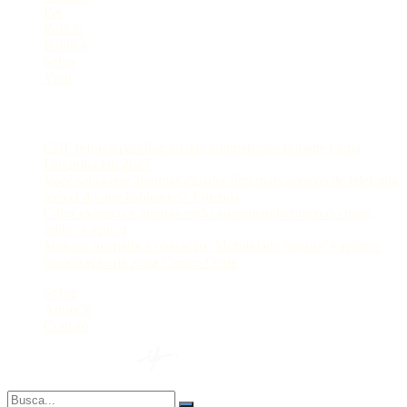
Pet
Polícia
Política
Selva
Viral
Postagens Recentes
CBF reforça paralisação das competições durante Copa
Feminina em 2027
Você sabia que algumas cidades têm mais acessos de telefonia
móvel do que habitantes? Entenda
Calor extremo e guerras estão aumentando preço do trigo,
milho e açúcar
Manaus intensifica operação ‘Mobilidade Segura’ e reforça
fiscalização na zona Centro-Oeste
Sobre
Anuncie
Contato
© 2024 Portal AM —