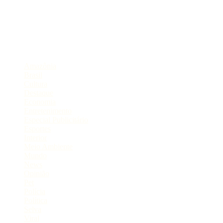
Portal de Notícias do Estado do Amazonas.
Compartilhe
Categorias
Amazônia
Brasil
Cultura
Destaque
Economia
Entretenimento
Especial Publicitário
Esportes
Interior
Meio Ambiente
Mundo
News
Opinião
Pet
Polícia
Política
Selva
Viral