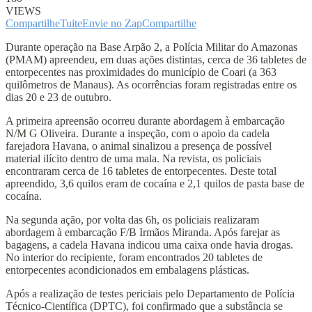
VIEWS
Compartilhe
Tuite
Envie no Zap
Compartilhe
Durante operação na Base Arpão 2, a Polícia Militar do Amazonas
(PMAM) apreendeu, em duas ações distintas, cerca de 36 tabletes de
entorpecentes nas proximidades do município de Coari (a 363
quilômetros de Manaus). As ocorrências foram registradas entre os
dias 20 e 23 de outubro.
A primeira apreensão ocorreu durante abordagem à embarcação
N/M G Oliveira. Durante a inspeção, com o apoio da cadela
farejadora Havana, o animal sinalizou a presença de possível
material ilícito dentro de uma mala. Na revista, os policiais
encontraram cerca de 16 tabletes de entorpecentes. Deste total
apreendido, 3,6 quilos eram de cocaína e 2,1 quilos de pasta base de
cocaína.
Na segunda ação, por volta das 6h, os policiais realizaram
abordagem à embarcação F/B Irmãos Miranda. Após farejar as
bagagens, a cadela Havana indicou uma caixa onde havia drogas.
No interior do recipiente, foram encontrados 20 tabletes de
entorpecentes acondicionados em embalagens plásticas.
Após a realização de testes periciais pelo Departamento de Polícia
Técnico-Científica (DPTC), foi confirmado que a substância se