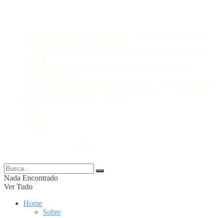
Postagens Recentes
Manaus lidera ranking nacional de eficiência em inserção de
pessoas no mercado de trabalho
Lei prorroga uso do FGTS em hospitais filantrópicos ligados
ao SUS
CBF reforça paralisação das competições durante Copa
Feminina em 2027
Você sabia que algumas cidades têm mais acessos de telefonia
móvel do que habitantes? Entenda
Sobre
Anuncie
Contato
© 2024 Portal AM —
Nada Encontrado
Ver Tudo
Home
Sobre