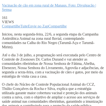
Vacinação de cão em zona rural de Manaus. Foto: Divulgação |
Semsa
161
VIEWS
Compartilhe
Tuite
Envie no Zap
Compartilhe
Iniciou, nesta segunda-feira, 22/6, a segunda etapa da Campanha
Antirrábica Animal na zona rural fluvial, contemplando
comunidades na Calha do Rio Negro (Tarumã-Açu e Tarumã-
Mirim).
Até o dia 3 de julho, a programação será executada pelo Centro de
Controle de Zoonoses Dr. Carlos Durand e vai atender as
comunidades ribeirinhas de Nossa Senhora de Fátima, Abelha,
Ebenezer, Nossa Senhora do Livramento, Agrovila e adjacências, de
segunda a sexta-feira, com a vacinação de cães e gatos, por meio da
estratégia de visita casa a casa.
O chefe do Núcleo de Controle Populacional Animal do CCZ,
Thúlio Gonçalves da Rocha e Silva, explica que a estratégia
utilizada garante maior cobertura vacinal e proteção dos animais
contra a raiva, com o objetivo de ampliar o acesso aos serviços de
saúde animal nas comunidades ribeirinhas, garantindo a imunização
dos animais e contribuindo para a proteção da saúde pública.