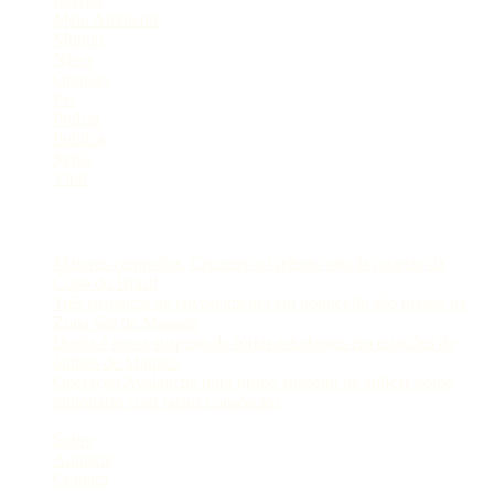
Meio Ambiente
Mundo
News
Opinião
Pet
Polícia
Política
Selva
Viral
Postagens Recentes
Maiores campeões, Cruzeiro e Grêmio vão às quartas da
Copa do Brasil
Três suspeitos de envolvimento em homicídio são presos na
Zona Sul de Manaus
Dupla é presa suspeita de furtar estudantes em estações de
ônibus de Manaus
Operação Avalanche mira grupo suspeito de aplicar golpe
milionário com falsos consórcios
Sobre
Anuncie
Contato