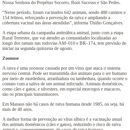
Nossa Senhora do Perpétuo Socorro, Bom Sucesso e São Pedro.
“Nesse período, foram vacinados 642 animais, sendo 488 caninos e
154 felinos, reforçando a prevenção da raiva e ampliando a
cobertura vacinal nas áreas atendidas”, informa Thúlio Gonçalves.
A etapa urbana da campanha antirrábica animal, junto com a etapa
Rural Terrestre, que vai atender as comunidades localizadas ao
longo dos ramais nas rodovias AM–010 e BR–174, tem previsão de
iniciar na segunda quinzena de agosto.
Zoonose
A raiva é uma zoonose causada por um vírus que ataca o sistema
nervoso central. Pode ser transmitida dos animais para o ser humano
por meio de mordedura, arranhadura ou lambedura, quando ocorre o
contato com a saliva de um animal infectado. Animais domésticos,
como cães e gatos, e silvestres, em especial morcegos e macacos,
são os principais transmissores.
Em Manaus não há casos de raiva humana desde 1985, ou seja, há
mais de 40 anos.
A melhor forma de prevenção ao vírus rábico é a vacinação anual
dos animais domésticos (cães e gatos), reduzindo o risco de raiva
animal e, consequentemente, de casos de raiva humana.