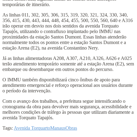
temporárias de itinerário.
As linhas 011, 302, 305, 306, 315, 319, 320, 321, 324, 330, 340,
356, 415, 430, 443, 444, 448, 454, 455, 500, 550, 560, 640 e A316
irão operar em desvio nos dois sentidos da avenida Torquato
Tapajós, utilizando o contrafluxo implantado pelo IMMU nas
proximidades da estação Santos Dumont. Essas linhas atenderão
normalmente todos os pontos entre a estação Santos Dumont e a
estação Arena (E2), na avenida Constantino Nery.
Já as linhas alimentadoras A208, A307, A210, A326, A626 e A025
terão atendimento temporário somente até a estação Arena (E2), sem
embarque ou desembarque em outros pontos do percurso.
O IMMU também disponibilizará cinco ônibus de apoio para
atendimento emergencial e reforço operacional aos usuários durante
o período da intervenção.
Com o avanço dos trabalhos, a prefeitura segue intensificando o
cronograma da obra para devolver mais segurança, acessibilidade e
melhores condições de tráfego às pessoas que utilizam diariamente a
avenida Torquato Tapajós.
Tags:
Avenida Torquarto
Manaus
Obras