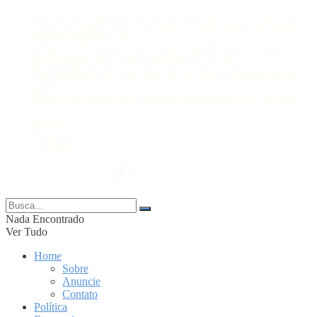
TSE divulga critérios de divisão de tempo para propaganda
eleitoral de rádio e TV
MP apura interrupções prolongadas no fornecimento de
energia elétrica em comunidades rurais de Silves
Sancionada lei que cria ‘filtro de relevância’ para desafogar
STJ
Prouni abre prazo para comprovar informações da inscrição
Sobre
Anuncie
Contato
© 2024 Portal AM —
Nada Encontrado
Ver Tudo
Home
Sobre
Anuncie
Contato
Política