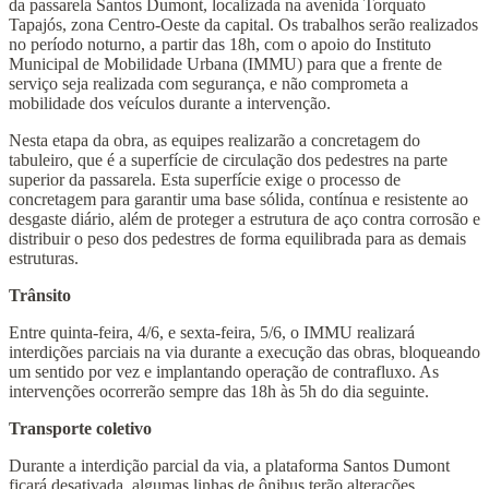
da passarela Santos Dumont, localizada na avenida Torquato
Tapajós, zona Centro-Oeste da capital. Os trabalhos serão realizados
no período noturno, a partir das 18h, com o apoio do Instituto
Municipal de Mobilidade Urbana (IMMU) para que a frente de
serviço seja realizada com segurança, e não comprometa a
mobilidade dos veículos durante a intervenção.
Nesta etapa da obra, as equipes realizarão a concretagem do
tabuleiro, que é a superfície de circulação dos pedestres na parte
superior da passarela. Esta superfície exige o processo de
concretagem para garantir uma base sólida, contínua e resistente ao
desgaste diário, além de proteger a estrutura de aço contra corrosão e
distribuir o peso dos pedestres de forma equilibrada para as demais
estruturas.
Trânsito
Entre quinta-feira, 4/6, e sexta-feira, 5/6, o IMMU realizará
interdições parciais na via durante a execução das obras, bloqueando
um sentido por vez e implantando operação de contrafluxo. As
intervenções ocorrerão sempre das 18h às 5h do dia seguinte.
Transporte coletivo
Durante a interdição parcial da via, a plataforma Santos Dumont
ficará desativada, algumas linhas de ônibus terão alterações