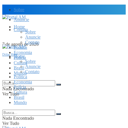
Sobre
Anuncie
Home
Contato
Sobre
Anuncie
Contato
7 de agosto de 2026
Política
Economia
Dólar Hoje
Home
Polícia
Sobre
Cultura
Anuncie
Brasil
Contato
Mundo
Política
Economia
Polícia
Nada Encontrado
Cultura
Ver Tudo
Brasil
Mundo
Nada Encontrado
Ver Tudo