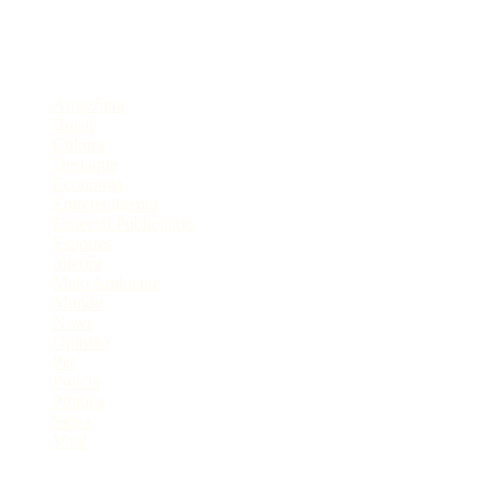
Compartilhe
Categorias
Amazônia
Brasil
Cultura
Destaque
Economia
Entretenimento
Especial Publicitário
Esportes
Interior
Meio Ambiente
Mundo
News
Opinião
Pet
Polícia
Política
Selva
Viral
Postagens Recentes