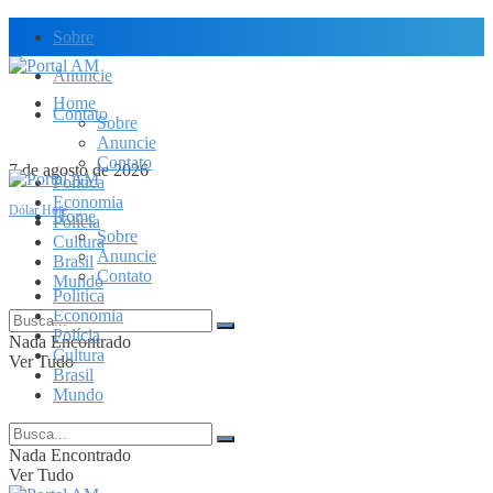
Sobre
Anuncie
Home
Contato
Sobre
Anuncie
Contato
7 de agosto de 2026
Política
Economia
Dólar Hoje
Home
Polícia
Sobre
Cultura
Anuncie
Brasil
Contato
Mundo
Política
Economia
Polícia
Nada Encontrado
Cultura
Ver Tudo
Brasil
Mundo
Nada Encontrado
Ver Tudo