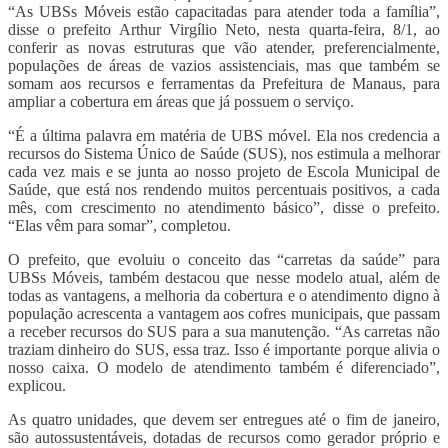
“As UBSs Móveis estão capacitadas para atender toda a família”,
disse o prefeito Arthur Virgílio Neto, nesta quarta-feira, 8/1, ao
conferir as novas estruturas que vão atender, preferencialmente,
populações de áreas de vazios assistenciais, mas que também se
somam aos recursos e ferramentas da Prefeitura de Manaus, para
ampliar a cobertura em áreas que já possuem o serviço.
“É a última palavra em matéria de UBS móvel. Ela nos credencia a
recursos do Sistema Único de Saúde (SUS), nos estimula a melhorar
cada vez mais e se junta ao nosso projeto de Escola Municipal de
Saúde, que está nos rendendo muitos percentuais positivos, a cada
mês, com crescimento no atendimento básico”, disse o prefeito.
“Elas vêm para somar”, completou.
O prefeito, que evoluiu o conceito das “carretas da saúde” para
UBSs Móveis, também destacou que nesse modelo atual, além de
todas as vantagens, a melhoria da cobertura e o atendimento digno à
população acrescenta a vantagem aos cofres municipais, que passam
a receber recursos do SUS para a sua manutenção. “As carretas não
traziam dinheiro do SUS, essa traz. Isso é importante porque alivia o
nosso caixa. O modelo de atendimento também é diferenciado”,
explicou.
As quatro unidades, que devem ser entregues até o fim de janeiro,
são autossustentáveis, dotadas de recursos como gerador próprio e