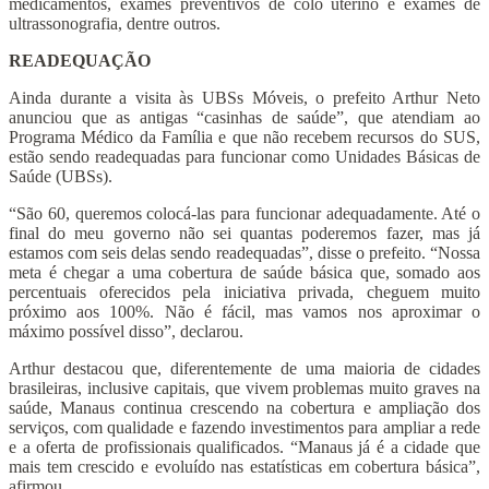
medicamentos, exames preventivos de colo uterino e exames de
ultrassonografia, dentre outros.
READEQUAÇÃO
Ainda durante a visita às UBSs Móveis, o prefeito Arthur Neto
anunciou que as antigas “casinhas de saúde”, que atendiam ao
Programa Médico da Família e que não recebem recursos do SUS,
estão sendo readequadas para funcionar como Unidades Básicas de
Saúde (UBSs).
“São 60, queremos colocá-las para funcionar adequadamente. Até o
final do meu governo não sei quantas poderemos fazer, mas já
estamos com seis delas sendo readequadas”, disse o prefeito. “Nossa
meta é chegar a uma cobertura de saúde básica que, somado aos
percentuais oferecidos pela iniciativa privada, cheguem muito
próximo aos 100%. Não é fácil, mas vamos nos aproximar o
máximo possível disso”, declarou.
Arthur destacou que, diferentemente de uma maioria de cidades
brasileiras, inclusive capitais, que vivem problemas muito graves na
saúde, Manaus continua crescendo na cobertura e ampliação dos
serviços, com qualidade e fazendo investimentos para ampliar a rede
e a oferta de profissionais qualificados. “Manaus já é a cidade que
mais tem crescido e evoluído nas estatísticas em cobertura básica”,
afirmou.