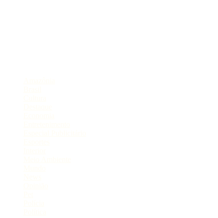
Sobre
Portal de Notícias do Estado do Amazonas.
Compartilhe
Categorias
Amazônia
Brasil
Cultura
Destaque
Economia
Entretenimento
Especial Publicitário
Esportes
Interior
Meio Ambiente
Mundo
News
Opinião
Pet
Polícia
Política