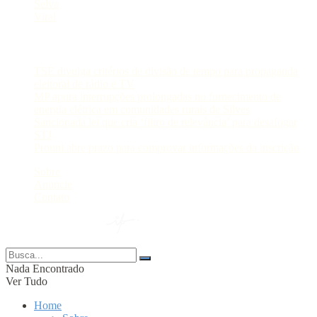
Selva
Viral
Postagens Recentes
TSE divulga critérios de divisão de tempo para propaganda
eleitoral de rádio e TV
MP apura interrupções prolongadas no fornecimento de
energia elétrica em comunidades rurais de Silves
Sancionada lei que cria ‘filtro de relevância’ para desafogar
STJ
Prouni abre prazo para comprovar informações da inscrição
Sobre
Anuncie
Contato
© 2024 Portal AM —
Nada Encontrado
Ver Tudo
Home