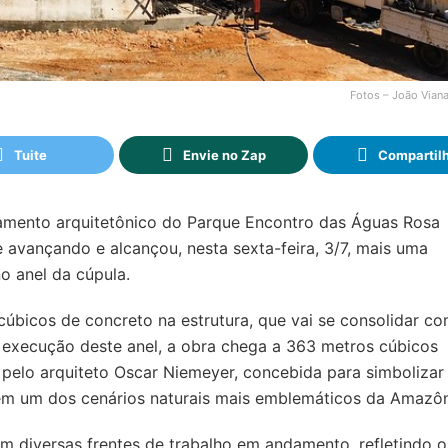
Fotos – João Via
Tuite
Envie no Zap
Compartil
pamento arquitetônico do Parque Encontro das Águas Rosa
 avançando e alcançou, nesta sexta-feira, 3/7, mais uma
 anel da cúpula.
cúbicos de concreto na estrutura, que vai se consolidar c
 execução deste anel, a obra chega a 363 metros cúbicos
 pelo arquiteto Oscar Niemeyer, concebida para simbolizar
 em um dos cenários naturais mais emblemáticos da Amazôn
 diversas frentes de trabalho em andamento, refletindo o