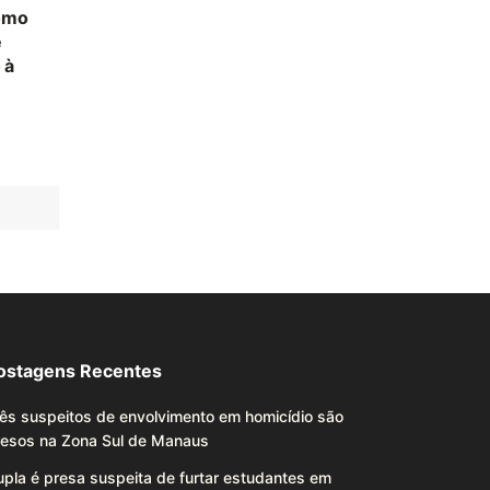
omo
e
 à
ostagens Recentes
ês suspeitos de envolvimento em homicídio são
resos na Zona Sul de Manaus
pla é presa suspeita de furtar estudantes em