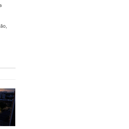
a
ão,