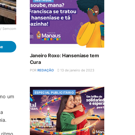
DESTAQUE
na/ Semcom
he
Janeiro Roxo: Hanseníase tem
Cura
POR
REDAÇÃO
13 de janeiro de 2023
ESPECIAL PUBLICITÁRIO
omo um
 a
ia.
 ritmo