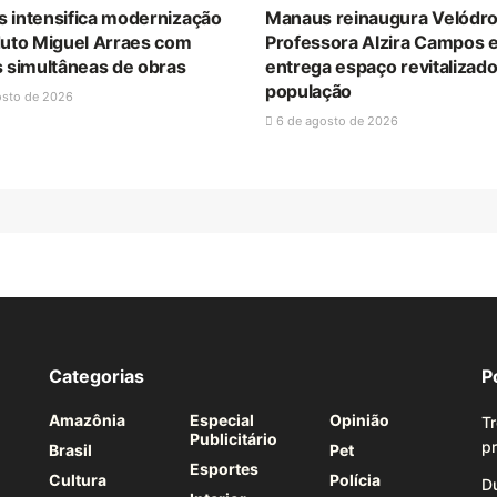
 intensifica modernização
Manaus reinaugura Velódr
duto Miguel Arraes com
Professora Alzira Campos 
s simultâneas de obras
entrega espaço revitalizado
população
osto de 2026
6 de agosto de 2026
Categorias
P
Amazônia
Especial
Opinião
Tr
Publicitário
p
Brasil
Pet
Esportes
Cultura
Polícia
Du