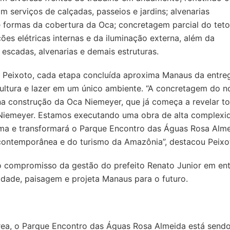
 serviços de calçadas, passeios e jardins; alvenarias
ormas da cobertura da Oca; concretagem parcial do teto
ções elétricas internas e da iluminação externa, além da
escadas, alvenarias e demais estruturas.
io Peixoto, cada etapa concluída aproxima Manaus da entre
 cultura e lazer em um único ambiente. “A concretagem do 
a construção da Oca Niemeyer, que já começa a revelar t
 Niemeyer. Estamos executando uma obra de alta complexi
ma e transformará o Parque Encontro das Águas Rosa Alm
contemporânea e do turismo da Amazônia”, destacou Peixo
 o compromisso da gestão do prefeito Renato Junior em en
idade, paisagem e projeta Manaus para o futuro.
ea, o Parque Encontro das Águas Rosa Almeida está send