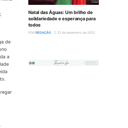
Natal das Águas: Um brilho de
;
solidariedade e esperança para
todos
POR
REDAÇÃO
23 de dezembro de 2022
ga de
nono
oda a
dade
eida
to.
tregar
o