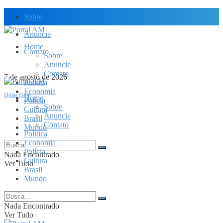
Sobre
Anuncie
Home
Contato
Sobre
Anuncie
Contato
7 de agosto de 2026
Política
Economia
Dólar Hoje
Home
Polícia
Sobre
Cultura
Anuncie
Brasil
Contato
Mundo
Política
Economia
Polícia
Nada Encontrado
Cultura
Ver Tudo
Brasil
Mundo
Nada Encontrado
Ver Tudo