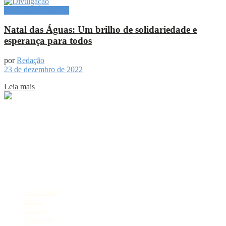
Especial Publicitário
Natal das Águas: Um brilho de solidariedade e
esperança para todos
por
Redação
23 de dezembro de 2022
Leia mais
Sobre
Portal de Notícias do Estado do Amazonas.
Compartilhe
Categorias
Amazônia
Brasil
Cultura
Destaque