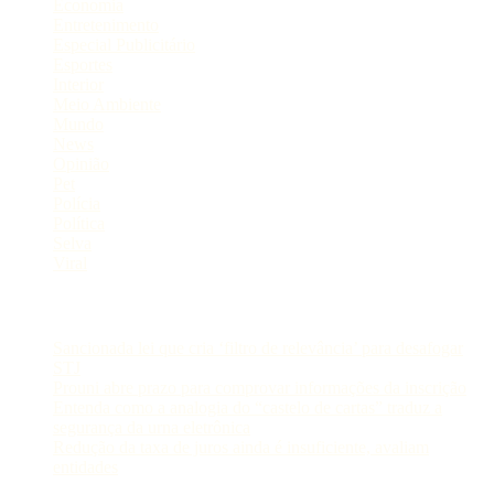
Economia
Entretenimento
Especial Publicitário
Esportes
Interior
Meio Ambiente
Mundo
News
Opinião
Pet
Polícia
Política
Selva
Viral
Postagens Recentes
Sancionada lei que cria ‘filtro de relevância’ para desafogar
STJ
Prouni abre prazo para comprovar informações da inscrição
Entenda como a analogia do “castelo de cartas” traduz a
segurança da urna eletrônica
Redução da taxa de juros ainda é insuficiente, avaliam
entidades