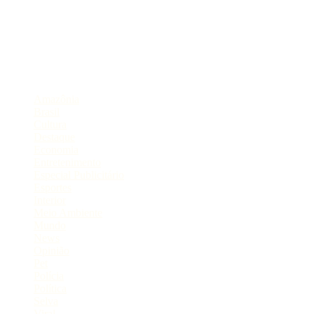
Portal de Notícias do Estado do Amazonas.
Compartilhe
Categorias
Amazônia
Brasil
Cultura
Destaque
Economia
Entretenimento
Especial Publicitário
Esportes
Interior
Meio Ambiente
Mundo
News
Opinião
Pet
Polícia
Política
Selva
Viral