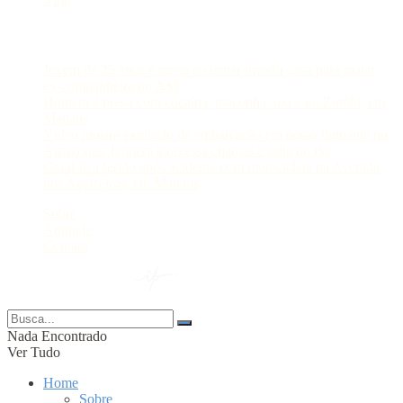
Postagens Recentes
Jovem de 25 anos é preso ao tentar invadir casa para matar
ex-companheira no AM
Homem é preso com cocaína, maconha, oxi e no Zumbi, em
Manaus
Vídeo mostra explosão de embarcação em posto flutuante no
Amazonas; homem atravessa chamas e salta no rio
Casal fica ferido após acidente com motocicleta na Avenida
dos Açaizeiros, em Manaus
Sobre
Anuncie
Contato
© 2024 Portal AM —
Nada Encontrado
Ver Tudo
Home
Sobre