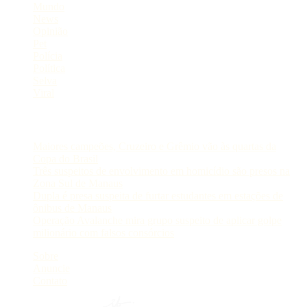
Mundo
News
Opinião
Pet
Polícia
Política
Selva
Viral
Postagens Recentes
Maiores campeões, Cruzeiro e Grêmio vão às quartas da
Copa do Brasil
Três suspeitos de envolvimento em homicídio são presos na
Zona Sul de Manaus
Dupla é presa suspeita de furtar estudantes em estações de
ônibus de Manaus
Operação Avalanche mira grupo suspeito de aplicar golpe
milionário com falsos consórcios
Sobre
Anuncie
Contato