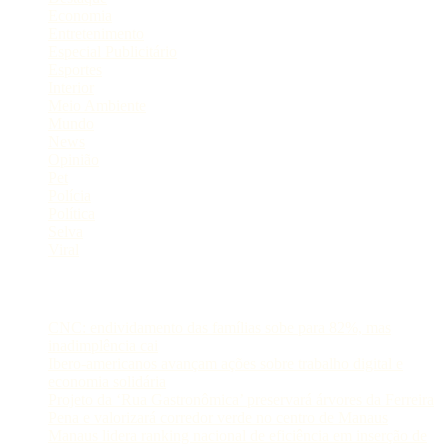
Economia
Entretenimento
Especial Publicitário
Esportes
Interior
Meio Ambiente
Mundo
News
Opinião
Pet
Polícia
Política
Selva
Viral
Postagens Recentes
CNC: endividamento das famílias sobe para 82%, mas
inadimplência cai
Ibero-americanos avançam ações sobre trabalho digital e
economia solidária
Projeto da ‘Rua Gastronômica’ preservará árvores da Ferreira
Pena e valorizará corredor verde no centro de Manaus
Manaus lidera ranking nacional de eficiência em inserção de