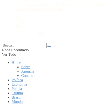
Feminina em 2027
Você sabia que algumas cidades têm mais acessos de telefonia
móvel do que habitantes? Entenda
Sobre
Anuncie
Contato
© 2024 Portal AM —
Nada Encontrado
Ver Tudo
Home
Sobre
Anuncie
Contato
Política
Economia
Polícia
Cultura
Brasil
Mundo