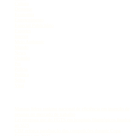
Cultura
Destaque
Economia
Entretenimento
Especial Publicitário
Esportes
Interior
Meio Ambiente
Mundo
News
Opinião
Pet
Polícia
Política
Selva
Viral
Postagens Recentes
Manaus lidera ranking nacional de eficiência em inserção de
pessoas no mercado de trabalho
Lei prorroga uso do FGTS em hospitais filantrópicos ligados
ao SUS
CBF reforça paralisação das competições durante Copa