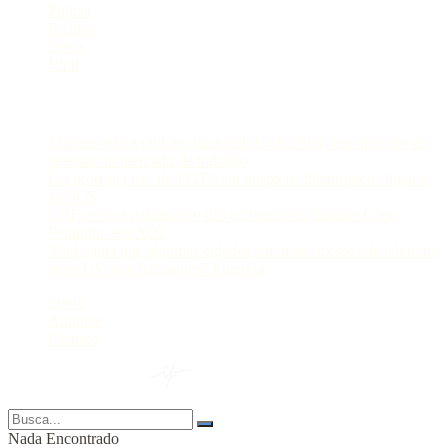
Polícia
Política
Selva
Viral
Postagens Recentes
Manaus lidera ranking nacional de eficiência em inserção de
pessoas no mercado de trabalho
Lei prorroga uso do FGTS em hospitais filantrópicos ligados
ao SUS
CBF reforça paralisação das competições durante Copa
Feminina em 2027
Você sabia que algumas cidades têm mais acessos de telefonia
móvel do que habitantes? Entenda
Sobre
Anuncie
Contato
© 2024 Portal AM —
Nada Encontrado