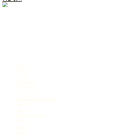
Sobre
Portal de Notícias do Estado do Amazonas.
Compartilhe
Categorias
Amazônia
Brasil
Cultura
Destaque
Economia
Entretenimento
Especial Publicitário
Esportes
Interior
Meio Ambiente
Mundo
News
Opinião
Pet