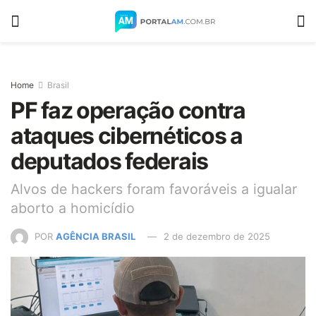
Home
Brasil
PF faz operação contra
ataques cibernéticos a
deputados federais
Alvos de hackers foram favoráveis a igualar
aborto a homicídio
POR
AGÊNCIA BRASIL
2 de dezembro de 2025