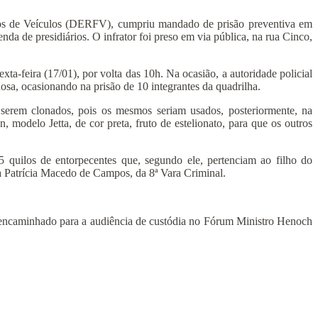
urtos de Veículos (DERFV), cumpriu mandado de prisão preventiva em
de presidiários. O infrator foi preso em via pública, na rua Cinco,
xta-feira (17/01), por volta das 10h. Na ocasião, a autoridade policial
sa, ocasionando na prisão de 10 integrantes da quadrilha.
serem clonados, pois os mesmos seriam usados, posteriormente, na
modelo Jetta, de cor preta, fruto de estelionato, para que os outros
quilos de entorpecentes que, segundo ele, pertenciam ao filho do
a Patrícia Macedo de Campos, da 8ª Vara Criminal.
erá encaminhado para a audiência de custódia no Fórum Ministro Henoch