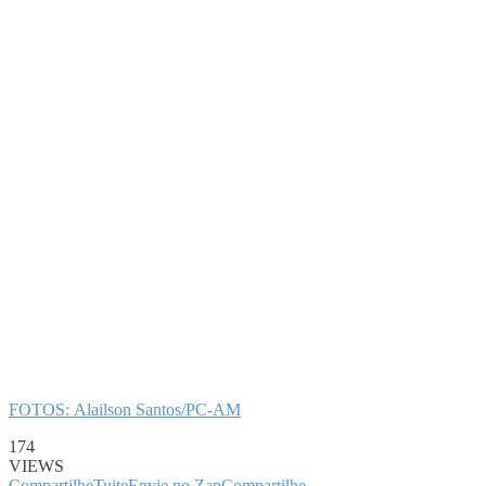
FOTOS: Alailson Santos/PC-AM
174
VIEWS
Compartilhe
Tuite
Envie no Zap
Compartilhe