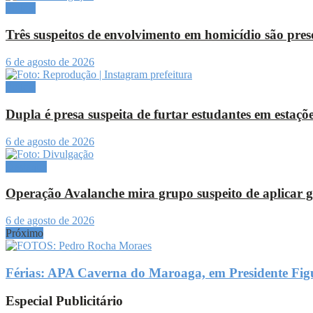
Polícia
Três suspeitos de envolvimento em homicídio são pr
6 de agosto de 2026
Polícia
Dupla é presa suspeita de furtar estudantes em estaç
6 de agosto de 2026
Destaque
Operação Avalanche mira grupo suspeito de aplicar go
6 de agosto de 2026
Próximo
Férias: APA Caverna do Maroaga, em Presidente Figue
Especial Publicitário