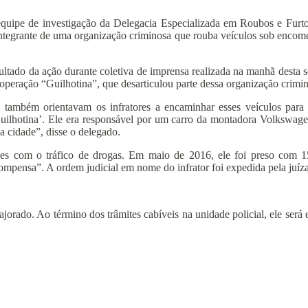
, a equipe de investigação da Delegacia Especializada em Roubos e F
grante de uma organização criminosa que rouba veículos sob encomenda 
sultado da ação durante coletiva de imprensa realizada na manhã desta se
eração “Guilhotina”, que desarticulou parte dessa organização crimino
 também orientavam os infratores a encaminhar esses veículos para 
uilhotina’. Ele era responsável por um carro da montadora Volkswagen, 
a cidade”, disse o delegado.
s com o tráfico de drogas. Em maio de 2016, ele foi preso com 15 
mpensa”. A ordem judicial em nome do infrator foi expedida pela juíz
majorado. Ao término dos trâmites cabíveis na unidade policial, ele s