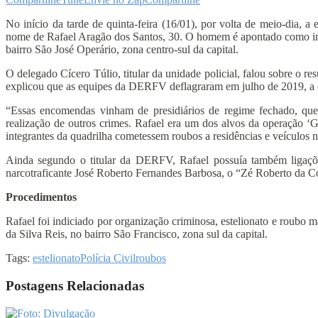
No início da tarde de quinta-feira (16/01), por volta de meio-dia
nome de Rafael Aragão dos Santos, 30. O homem é apontado como inte
bairro São José Operário, zona centro-sul da capital.
O delegado Cícero Túlio, titular da unidade policial, falou sobre o re
explicou que as equipes da DERFV deflagraram em julho de 2019, a op
“Essas encomendas vinham de presidiários de regime fechado, que
realização de outros crimes. Rafael era um dos alvos da operação ‘G
integrantes da quadrilha cometessem roubos a residências e veículos n
Ainda segundo o titular da DERFV, Rafael possuía também ligaçõe
narcotraficante José Roberto Fernandes Barbosa, o “Zé Roberto da Co
Procedimentos
Rafael foi indiciado por organização criminosa, estelionato e roubo 
da Silva Reis, no bairro São Francisco, zona sul da capital.
Tags:
estelionato
Polícia Civil
roubos
Postagens Relacionadas