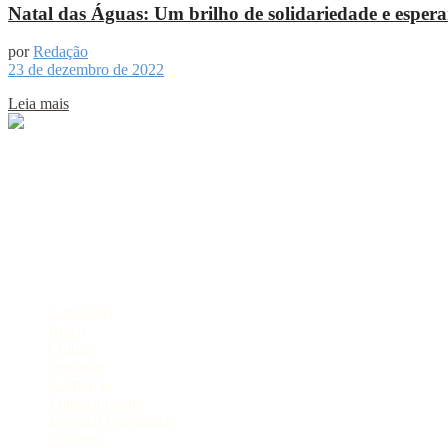
Natal das Águas: Um brilho de solidariedade e esper
por
Redação
23 de dezembro de 2022
Leia mais
Sobre
Portal de Notícias do Estado do Amazonas.
Compartilhe
Categorias
Amazônia
Brasil
Cultura
Destaque
Economia
Entretenimento
Especial Publicitário
Esportes