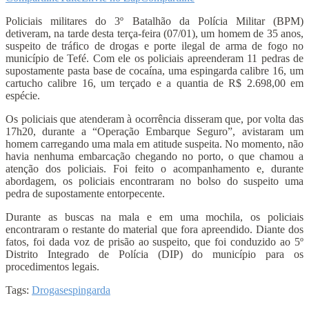
Policiais militares do 3º Batalhão da Polícia Militar (BPM)
detiveram, na tarde desta terça-feira (07/01), um homem de 35 anos,
suspeito de tráfico de drogas e porte ilegal de arma de fogo no
município de Tefé. Com ele os policiais apreenderam 11 pedras de
supostamente pasta base de cocaína, uma espingarda calibre 16, um
cartucho calibre 16, um terçado e a quantia de R$ 2.698,00 em
espécie.
Os policiais que atenderam à ocorrência disseram que, por volta das
17h20, durante a “Operação Embarque Seguro”, avistaram um
homem carregando uma mala em atitude suspeita. No momento, não
havia nenhuma embarcação chegando no porto, o que chamou a
atenção dos policiais. Foi feito o acompanhamento e, durante
abordagem, os policiais encontraram no bolso do suspeito uma
pedra de supostamente entorpecente.
Durante as buscas na mala e em uma mochila, os policiais
encontraram o restante do material que fora apreendido. Diante dos
fatos, foi dada voz de prisão ao suspeito, que foi conduzido ao 5º
Distrito Integrado de Polícia (DIP) do município para os
procedimentos legais.
Tags:
Drogas
espingarda