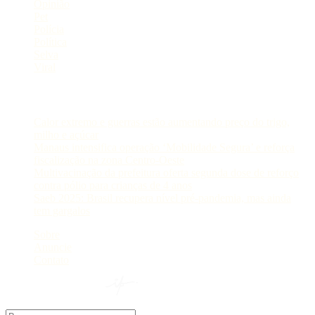
Opinião
Pet
Polícia
Política
Selva
Viral
Postagens Recentes
Calor extremo e guerras estão aumentando preço do trigo,
milho e açúcar
Manaus intensifica operação ‘Mobilidade Segura’ e reforça
fiscalização na zona Centro-Oeste
Multivacinação da prefeitura oferta segunda dose de reforço
contra pólio para crianças de 4 anos
Saeb 2025: Brasil recupera nível pré-pandemia, mas ainda
tem gargalos
Sobre
Anuncie
Contato
© 2024 Portal AM —