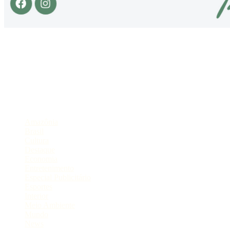
Sobre
Portal de Notícias do Estado do Amazonas.
Compartilhe
Categorias
Amazônia
Brasil
Cultura
Destaque
Economia
Entretenimento
Especial Publicitário
Esportes
Interior
Meio Ambiente
Mundo
News