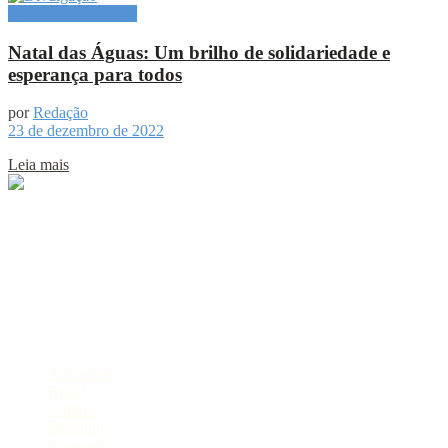
Especial Publicitário
Natal das Águas: Um brilho de solidariedade e
esperança para todos
por
Redação
23 de dezembro de 2022
Leia mais
Sobre
Portal de Notícias do Estado do Amazonas.
Compartilhe
Categorias
Amazônia
Brasil
Cultura
Destaque
Economia