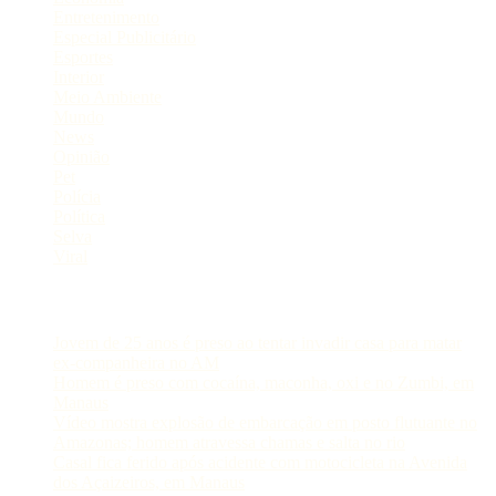
Entretenimento
Especial Publicitário
Esportes
Interior
Meio Ambiente
Mundo
News
Opinião
Pet
Polícia
Política
Selva
Viral
Postagens Recentes
Jovem de 25 anos é preso ao tentar invadir casa para matar
ex-companheira no AM
Homem é preso com cocaína, maconha, oxi e no Zumbi, em
Manaus
Vídeo mostra explosão de embarcação em posto flutuante no
Amazonas; homem atravessa chamas e salta no rio
Casal fica ferido após acidente com motocicleta na Avenida
dos Açaizeiros, em Manaus