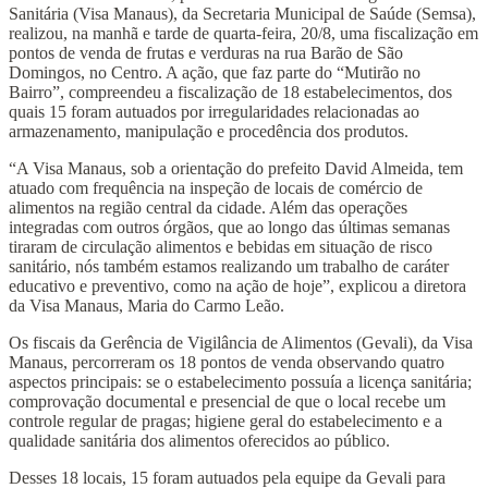
Sanitária (Visa Manaus), da Secretaria Municipal de Saúde (Semsa),
realizou, na manhã e tarde de quarta-feira, 20/8, uma fiscalização em
pontos de venda de frutas e verduras na rua Barão de São
Domingos, no Centro. A ação, que faz parte do “Mutirão no
Bairro”, compreendeu a fiscalização de 18 estabelecimentos, dos
quais 15 foram autuados por irregularidades relacionadas ao
armazenamento, manipulação e procedência dos produtos.
“A Visa Manaus, sob a orientação do prefeito David Almeida, tem
atuado com frequência na inspeção de locais de comércio de
alimentos na região central da cidade. Além das operações
integradas com outros órgãos, que ao longo das últimas semanas
tiraram de circulação alimentos e bebidas em situação de risco
sanitário, nós também estamos realizando um trabalho de caráter
educativo e preventivo, como na ação de hoje”, explicou a diretora
da Visa Manaus, Maria do Carmo Leão.
Os fiscais da Gerência de Vigilância de Alimentos (Gevali), da Visa
Manaus, percorreram os 18 pontos de venda observando quatro
aspectos principais: se o estabelecimento possuía a licença sanitária;
comprovação documental e presencial de que o local recebe um
controle regular de pragas; higiene geral do estabelecimento e a
qualidade sanitária dos alimentos oferecidos ao público.
Desses 18 locais, 15 foram autuados pela equipe da Gevali para