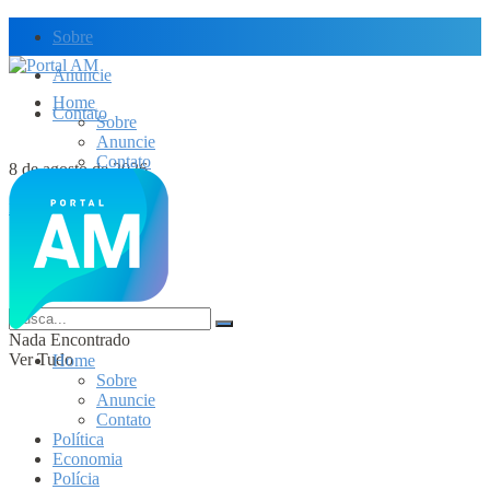
Sobre
Anuncie
Home
Contato
Sobre
Anuncie
Contato
8 de agosto de 2026
Política
Economia
Dólar Hoje
Polícia
Cultura
Brasil
Mundo
Nada Encontrado
Ver Tudo
Home
Sobre
Anuncie
Contato
Política
Economia
Polícia