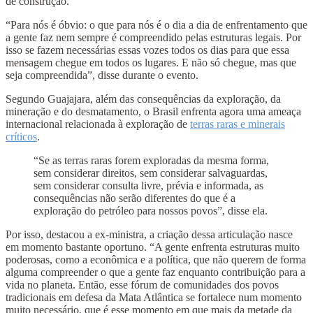
de construção.
“Para nós é óbvio: o que para nós é o dia a dia de enfrentamento que
a gente faz nem sempre é compreendido pelas estruturas legais. Por
isso se fazem necessárias essas vozes todos os dias para que essa
mensagem chegue em todos os lugares. E não só chegue, mas que
seja compreendida”, disse durante o evento.
Segundo Guajajara, além das consequências da exploração, da
mineração e do desmatamento, o Brasil enfrenta agora uma ameaça
internacional relacionada à exploração de
terras raras e minerais
críticos
.
“Se as terras raras forem exploradas da mesma forma,
sem considerar direitos, sem considerar salvaguardas,
sem considerar consulta livre, prévia e informada, as
consequências não serão diferentes do que é a
exploração do petróleo para nossos povos”, disse ela.
Por isso, destacou a ex-ministra, a criação dessa articulação nasce
em momento bastante oportuno. “A gente enfrenta estruturas muito
poderosas, como a econômica e a política, que não querem de forma
alguma compreender o que a gente faz enquanto contribuição para a
vida no planeta. Então, esse fórum de comunidades dos povos
tradicionais em defesa da Mata Atlântica se fortalece num momento
muito necessário, que é esse momento em que mais da metade da