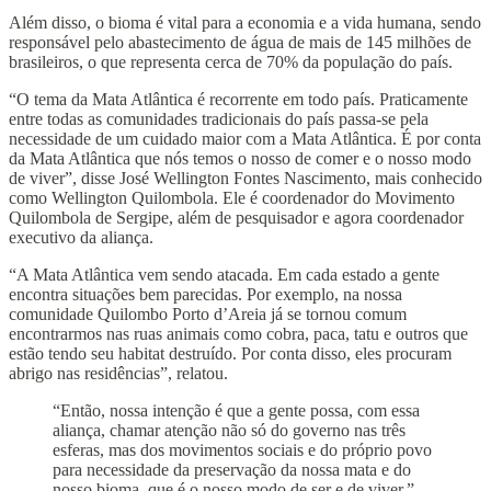
Além disso, o bioma é vital para a economia e a vida humana, sendo
responsável pelo abastecimento de água de mais de 145 milhões de
brasileiros, o que representa cerca de 70% da população do país.
“O tema da Mata Atlântica é recorrente em todo país. Praticamente
entre todas as comunidades tradicionais do país passa-se pela
necessidade de um cuidado maior com a Mata Atlântica. É por conta
da Mata Atlântica que nós temos o nosso de comer e o nosso modo
de viver”, disse José Wellington Fontes Nascimento, mais conhecido
como Wellington Quilombola. Ele é coordenador do Movimento
Quilombola de Sergipe, além de pesquisador e agora coordenador
executivo da aliança.
“A Mata Atlântica vem sendo atacada. Em cada estado a gente
encontra situações bem parecidas. Por exemplo, na nossa
comunidade Quilombo Porto d’Areia já se tornou comum
encontrarmos nas ruas animais como cobra, paca, tatu e outros que
estão tendo seu habitat destruído. Por conta disso, eles procuram
abrigo nas residências”, relatou.
“Então, nossa intenção é que a gente possa, com essa
aliança, chamar atenção não só do governo nas três
esferas, mas dos movimentos sociais e do próprio povo
para necessidade da preservação da nossa mata e do
nosso bioma, que é o nosso modo de ser e de viver.”