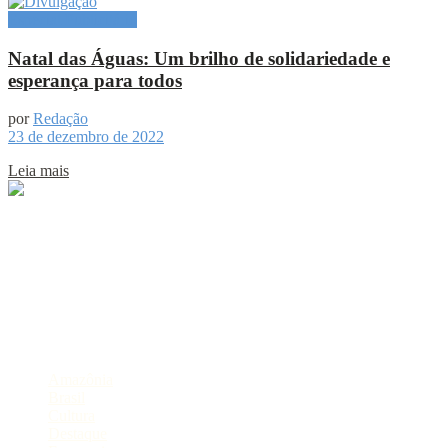
Especial Publicitário
Natal das Águas: Um brilho de solidariedade e
esperança para todos
por
Redação
23 de dezembro de 2022
Leia mais
Sobre
Portal de Notícias do Estado do Amazonas.
Compartilhe
Categorias
Amazônia
Brasil
Cultura
Destaque