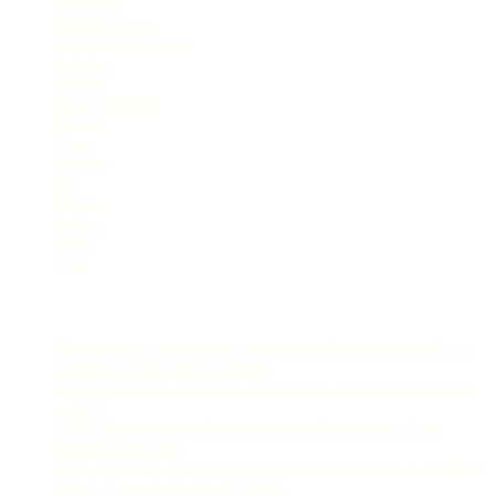
Economia
Entretenimento
Especial Publicitário
Esportes
Interior
Meio Ambiente
Mundo
News
Opinião
Pet
Polícia
Política
Selva
Viral
Postagens Recentes
Manaus lidera ranking nacional de eficiência em inserção de
pessoas no mercado de trabalho
Lei prorroga uso do FGTS em hospitais filantrópicos ligados
ao SUS
CBF reforça paralisação das competições durante Copa
Feminina em 2027
Você sabia que algumas cidades têm mais acessos de telefonia
móvel do que habitantes? Entenda