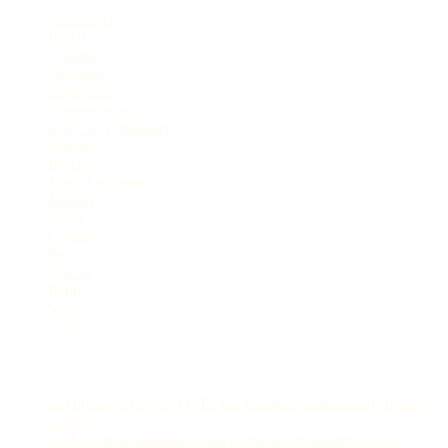
Amazônia
Brasil
Cultura
Destaque
Economia
Entretenimento
Especial Publicitário
Esportes
Interior
Meio Ambiente
Mundo
News
Opinião
Pet
Polícia
Política
Selva
Viral
Postagens Recentes
Lei prorroga uso do FGTS em hospitais filantrópicos ligados
ao SUS
CBF reforça paralisação das competições durante Copa