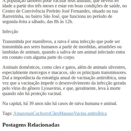
A população também pode vacinar seus animais, que devem ter
idade a partir dos três meses e estar em boas condições de saúde, no
Centro de Convivência Prefeito José Fernandes, situado na rua
Barreirinha, no bairro São José, que funciona no período de
segunda-feira a sábado, das 8h às 12h.
Infecção
Transmitida por mamíferos, a raiva é uma infecção que pode ser
transmitida aos seres humanos a partir de mordidas, arranhões ou
lambidas de animais, quando a saliva de um animal infectado entra
em contato com alguma parte do corpo.
Animais domésticos, como cães e gatos, além de animais silvestres,
especialmente morcegos e macacos, são os principais transmissores.
Daí a importância da estratégia anual de vacinação antirrábica, uma
vez que a vacinação impede o desenvolvimento da infecção gerada
pelo vírus do gênero Lyssavirus, e que, geralmente, leva à morte
quando não há proteção vacinal.
Na capital, há 39 anos não há casos de raiva humana e animal.
Tags:
Amazonas
Cachorro
Cães
Manaus
Vacina antirrábica
Postagens Relacionadas