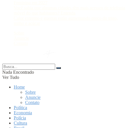
Feminina em 2027
Você sabia que algumas cidades têm mais acessos de telefonia
móvel do que habitantes? Entenda
Calor extremo e guerras estão aumentando preço do trigo,
milho e açúcar
Sobre
Anuncie
Contato
© 2024 Portal AM —
Nada Encontrado
Ver Tudo
Home
Sobre
Anuncie
Contato
Política
Economia
Polícia
Cultura