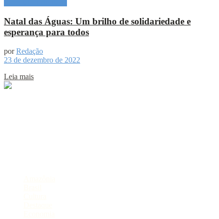
Especial Publicitário
Natal das Águas: Um brilho de solidariedade e
esperança para todos
por
Redação
23 de dezembro de 2022
Leia mais
Sobre
Portal de Notícias do Estado do Amazonas.
Compartilhe
Categorias
Amazônia
Brasil
Cultura
Destaque
Economia