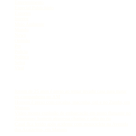
Entretenimento
Especial Publicitário
Esportes
Interior
Meio Ambiente
Mundo
News
Opinião
Pet
Polícia
Política
Selva
Viral
Postagens Recentes
Jovem de 25 anos é preso ao tentar invadir casa para matar
ex-companheira no AM
Homem é preso com cocaína, maconha, oxi e no Zumbi, em
Manaus
Vídeo mostra explosão de embarcação em posto flutuante no
Amazonas; homem atravessa chamas e salta no rio
Casal fica ferido após acidente com motocicleta na Avenida
dos Açaizeiros, em Manaus