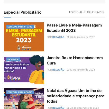
Especial Publicitário
ESPECIAL PUBLICITÁRIO
Passe Livre e Meia-Passagem
ESPECIAL PUBLICITÁRIO
Estudantil 2023
POR
REDAÇÃO
26 de janeiro de 2023
Janeiro Roxo: Hanseníase tem
DESTAQUE
Cura
POR
REDAÇÃO
13 de janeiro de 2023
Natal das Águas: Um brilho de
ESPECIAL PUBLICITÁRIO
solidariedade e esperança para
todos
POR
REDAÇÃO
23 de dezembro de 2022