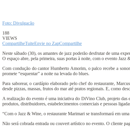
Foto: Divulgação
188
VIEWS
Compartilhe
Tuite
Envie no Zap
Compartilhe
Neste sábado (30), os amantes de jazz poderão desfrutar de uma expe
O espaço abre, pela primeira, suas portas à noite, com o evento Jazz &
Com condução do cantor Humberto Amorim, o palco recebe a sonorid
promete “esquentar” a noite na levada do blues.
Para saborear, o cardápio elaborado pelo chef do restaurante, Marcus
desde pizzas, massas, frutos do mar até pratos regionais. E, como de
A realização do evento é uma iniciativa do DiVino Club, projeto das
produtos, distribuidores, estabelecimentos comerciais e pessoas ligada
“Com o Jazz & Wine, o restaurante Marimari se transformará em uma au
Não será cobrada entrada ou couvert artístico no evento. O cliente p