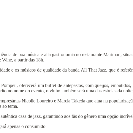
riência de boa música e alta gastronomia no restaurante Marimari, situ
 Wine, a partir das 18h.
ade e os músicos de qualidade da banda All That Jazz, que é refer
 Pompeu, oferecerá um buffet de antepastos, com queijos, embutidos, a
scrito no nome do evento, o vinho também será uma das estrelas da noit
 empresárias Nicolle Loureiro e Marcia Takeda que atua na populariza
s ao tema.
têntica casa de jazz, garantindo aos fãs do gênero uma opção incrível
agará apenas o consumido.