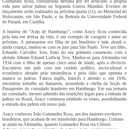
Guimarães Rosa, considerada heroína por ter arriscado a própria
vida para salvar judeus na Segunda Guerra Mundial. Eventos de
lançamento serão realizados na próxima quarta (11), no Memorial do
Holocausto, em São Paulo, e na Reitoria da Universidade Federal
do Paraná, em Curitiba.
A história do “Anjo de Hamburgo”, como Aracy ficou conhecida
pela luta em defesa da vida, é um exemplo de coragem e amor ao
próximo. A paranaense era filha de pai brasileiro e mãe alemã e,
ainda criança, mudou-se com os pais para São Paulo. Teve um filho,
Eduardo Carvalho Tess, fruto do seu primeiro casamento com o
alemão Johann Eduard Ludwig Tess. Mudou-se para Alemanha em
1934 com o filho de apenas cinco anos de idade, após o divórcio.
Encontrou um país com um cenário político, sociocultural e
econômico afetado pela intolerância e pelo ódio que oprimia e
matava os judeus. Falava inglês, francês e alemão e, em 1936,
encontrou trabalho no Itamaraty, assumindo a chefia da Seção de
Passaportes do consulado brasileiro em Hamburgo. Em sua jornada
no consulado, mesmo sabendo das restrições legais para a entrada de
judeus no Brasil, Aracy continuou emitindo os vistos, possibilitando
a entrada dos judeus em nosso país.
Aracy conheceu João Guimarães Rosa, um dos maiores escritores
brasileiros, que acabara de ser transferido para Hamburgo. Uniram-
se ainda na Alemanha, quando Guimarães Rosa era Cônsul-