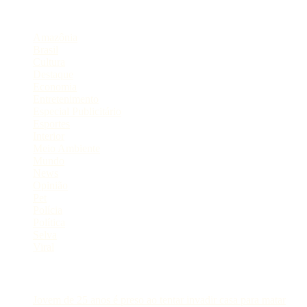
Categorias
Amazônia
Brasil
Cultura
Destaque
Economia
Entretenimento
Especial Publicitário
Esportes
Interior
Meio Ambiente
Mundo
News
Opinião
Pet
Polícia
Política
Selva
Viral
Postagens Recentes
Jovem de 25 anos é preso ao tentar invadir casa para matar