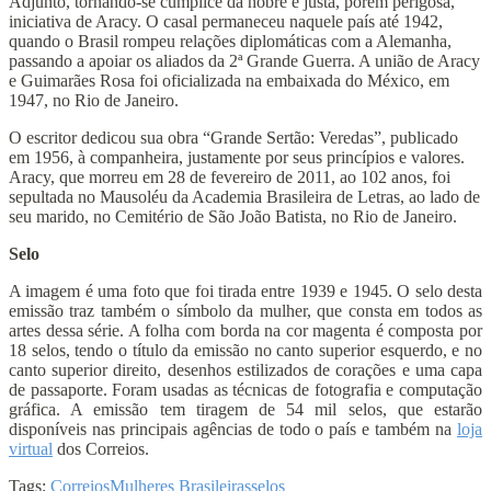
Adjunto, tornando-se cúmplice da nobre e justa, porém perigosa,
iniciativa de Aracy. O casal permaneceu naquele país até 1942,
quando o Brasil rompeu relações diplomáticas com a Alemanha,
passando a apoiar os aliados da 2ª Grande Guerra. A união de Aracy
e Guimarães Rosa foi oficializada na embaixada do México, em
1947, no Rio de Janeiro.
O escritor dedicou sua obra “Grande Sertão: Veredas”, publicado
em 1956, à companheira, justamente por seus princípios e valores.
Aracy, que morreu em 28 de fevereiro de 2011, ao 102 anos, foi
sepultada no Mausoléu da Academia Brasileira de Letras, ao lado de
seu marido, no Cemitério de São João Batista, no Rio de Janeiro.
Selo
A imagem é uma foto que foi tirada entre 1939 e 1945. O selo desta
emissão traz também o símbolo da mulher, que consta em todos as
artes dessa série. A folha com borda na cor magenta é composta por
18 selos, tendo o título da emissão no canto superior esquerdo, e no
canto superior direito, desenhos estilizados de corações e uma capa
de passaporte. Foram usadas as técnicas de fotografia e computação
gráfica. A emissão tem tiragem de 54 mil selos, que estarão
disponíveis nas principais agências de todo o país e também na
loja
virtual
dos Correios.
Tags:
Correios
Mulheres Brasileiras
selos