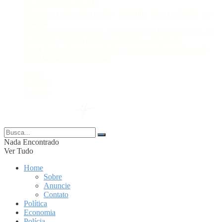
ex-companheira no AM
Homem é preso com cocaína, maconha, oxi e no Zumbi, em
Manaus
Vídeo mostra explosão de embarcação em posto flutuante no
Amazonas; homem atravessa chamas e salta no rio
Casal fica ferido após acidente com motocicleta na Avenida
dos Açaizeiros, em Manaus
Sobre
Anuncie
Contato
© 2024 Portal AM —
Nada Encontrado
Ver Tudo
Home
Sobre
Anuncie
Contato
Política
Economia
Polícia