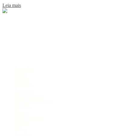
Leia mais
Sobre
Portal de Notícias do Estado do Amazonas.
Compartilhe
Categorias
Amazônia
Brasil
Cultura
Destaque
Economia
Entretenimento
Especial Publicitário
Esportes
Interior
Meio Ambiente
Mundo
News
Opinião