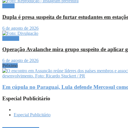
Polícia
Dupla é presa suspeita de furtar estudantes em estaç
6 de agosto de 2026
Destaque
Operação Avalanche mira grupo suspeito de aplicar go
6 de agosto de 2026
Próximo
Em cúpula no Paraguai, Lula defende Mercosul como b
Especial Publicitário
Especial Publicitário