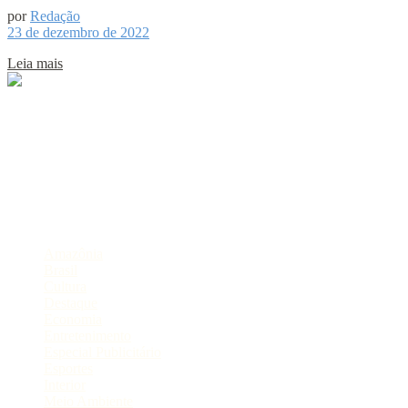
por
Redação
23 de dezembro de 2022
Leia mais
Sobre
Portal de Notícias do Estado do Amazonas.
Compartilhe
Categorias
Amazônia
Brasil
Cultura
Destaque
Economia
Entretenimento
Especial Publicitário
Esportes
Interior
Meio Ambiente