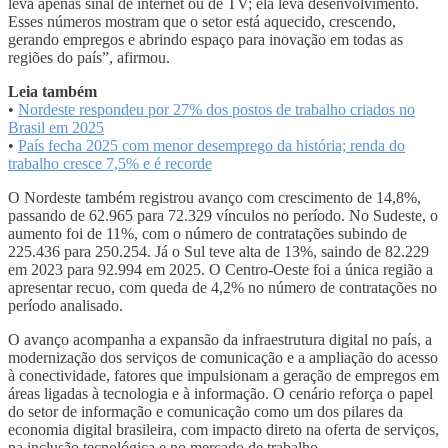
leva apenas sinal de internet ou de TV; ela leva desenvolvimento.
Esses números mostram que o setor está aquecido, crescendo,
gerando empregos e abrindo espaço para inovação em todas as
regiões do país”, afirmou.
Leia também
•
Nordeste respondeu por 27% dos postos de trabalho criados no
Brasil em 2025
•
País fecha 2025 com menor desemprego da história; renda do
trabalho cresce 7,5% e é recorde
O Nordeste também registrou avanço com crescimento de 14,8%,
passando de 62.965 para 72.329 vínculos no período. No Sudeste, o
aumento foi de 11%, com o número de contratações subindo de
225.436 para 250.254. Já o Sul teve alta de 13%, saindo de 82.229
em 2023 para 92.994 em 2025. O Centro-Oeste foi a única região a
apresentar recuo, com queda de 4,2% no número de contratações no
período analisado.
O avanço acompanha a expansão da infraestrutura digital no país, a
modernização dos serviços de comunicação e a ampliação do acesso
à conectividade, fatores que impulsionam a geração de empregos em
áreas ligadas à tecnologia e à informação. O cenário reforça o papel
do setor de informação e comunicação como um dos pilares da
economia digital brasileira, com impacto direto na oferta de serviços,
na inclusão tecnológica e no mercado de trabalho.