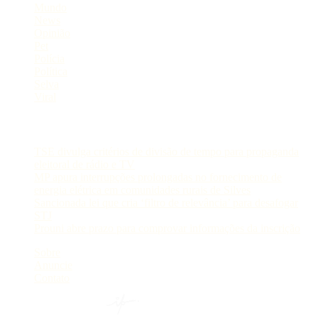
Mundo
News
Opinião
Pet
Polícia
Política
Selva
Viral
Postagens Recentes
TSE divulga critérios de divisão de tempo para propaganda
eleitoral de rádio e TV
MP apura interrupções prolongadas no fornecimento de
energia elétrica em comunidades rurais de Silves
Sancionada lei que cria ‘filtro de relevância’ para desafogar
STJ
Prouni abre prazo para comprovar informações da inscrição
Sobre
Anuncie
Contato
© 2024 Portal AM —