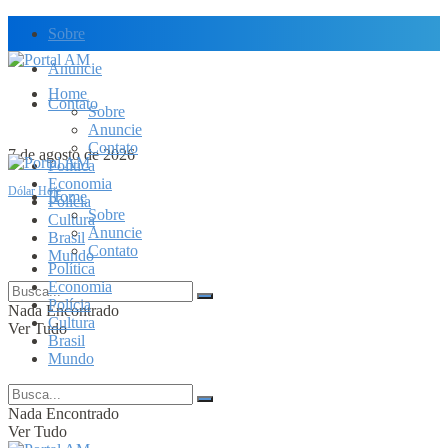
Sobre
Anuncie
Home
Contato
Sobre
Anuncie
Contato
7 de agosto de 2026
Política
Economia
Dólar Hoje
Home
Polícia
Sobre
Cultura
Anuncie
Brasil
Contato
Mundo
Política
Economia
Polícia
Nada Encontrado
Cultura
Ver Tudo
Brasil
Mundo
Nada Encontrado
Ver Tudo