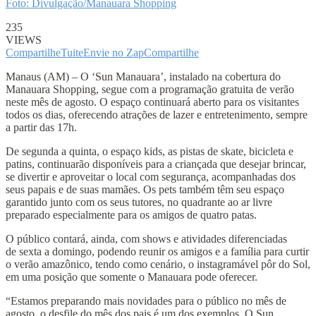
Foto: Divulgação/Manauara Shopping
235
VIEWS
Compartilhe
Tuite
Envie no Zap
Compartilhe
Manaus (AM) – O ‘Sun Manauara’, instalado na cobertura do
Manauara Shopping, segue com a programação gratuita de verão
neste mês de agosto. O espaço continuará aberto para os visitantes
todos os dias, oferecendo atrações de lazer e entretenimento, sempre
a partir das 17h.
De segunda a quinta, o espaço kids, as pistas de skate, bicicleta e
patins, continuarão disponíveis para a criançada que desejar brincar,
se divertir e aproveitar o local com segurança, acompanhadas dos
seus papais e de suas mamães. Os pets também têm seu espaço
garantido junto com os seus tutores, no quadrante ao ar livre
preparado especialmente para os amigos de quatro patas.
O público contará, ainda, com shows e atividades diferenciadas
de sexta a domingo, podendo reunir os amigos e a família para curtir
o verão amazônico, tendo como cenário, o instagramável pôr do Sol,
em uma posição que somente o Manauara pode oferecer.
“Estamos preparando mais novidades para o público no mês de
agosto, o desfile do mês dos pais é um dos exemplos. O Sun