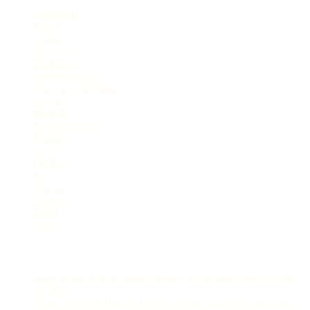
Amazônia
Brasil
Cultura
Destaque
Economia
Entretenimento
Especial Publicitário
Esportes
Interior
Meio Ambiente
Mundo
News
Opinião
Pet
Polícia
Política
Selva
Viral
Postagens Recentes
Impacto das telas na saúde mental já é debatido em 80% das
escolas
Grupo Estado Islâmico, Daesh, resiste a ações de combate ao