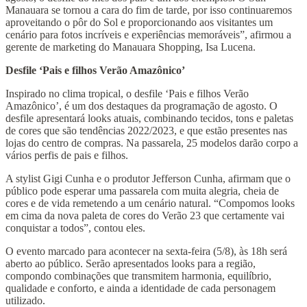
Manauara se tornou a cara do fim de tarde, por isso continuaremos
aproveitando o pôr do Sol e proporcionando aos visitantes um
cenário para fotos incríveis e experiências memoráveis”, afirmou a
gerente de marketing do Manauara Shopping, Isa Lucena.
Desfile ‘Pais e filhos Verão Amazônico’
Inspirado no clima tropical, o desfile ‘Pais e filhos Verão
Amazônico’, é um dos destaques da programação de agosto. O
desfile apresentará looks atuais, combinando tecidos, tons e paletas
de cores que são tendências 2022/2023, e que estão presentes nas
lojas do centro de compras. Na passarela, 25 modelos darão corpo a
vários perfis de pais e filhos.
A stylist Gigi Cunha e o produtor Jefferson Cunha, afirmam que o
público pode esperar uma passarela com muita alegria, cheia de
cores e de vida remetendo a um cenário natural. “Compomos looks
em cima da nova paleta de cores do Verão 23 que certamente vai
conquistar a todos”, contou eles.
O evento marcado para acontecer na sexta-feira (5/8), às 18h será
aberto ao público. Serão apresentados looks para a região,
compondo combinações que transmitem harmonia, equilíbrio,
qualidade e conforto, e ainda a identidade de cada personagem
utilizado.