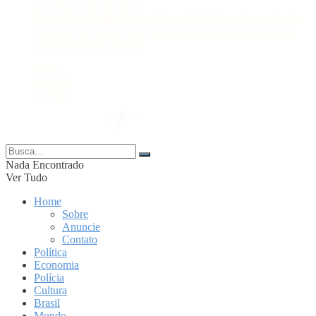
terrorismo, diz relatório
Produção da indústria brasileira cai 1,8% de maio para junho
Jovem de 25 anos é preso ao tentar invadir casa para matar
ex-companheira no AM
Sobre
Anuncie
Contato
© 2024 Portal AM —
Nada Encontrado
Ver Tudo
Home
Sobre
Anuncie
Contato
Política
Economia
Polícia
Cultura
Brasil
Mundo